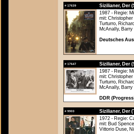
Sizilianer, Der (
#
17639
1987 - Regie: M
mit: Christophe
Turturro, Richa
McAnally, Barry 
Deutsches Aush
Sizilianer, Der (
#
17647
1987 - Regie: M
mit: Christophe
Turturro, Richa
McAnally, Barry 
DDR (Progress)
Sizilianer, Der 
#
9903
1972 - Regie: Ca
mit: Bud Spencer
Vittorio Duse, N