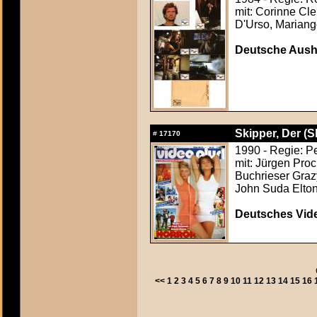
mit: Corinne Cle
D'Urso, Marian
Deutsche Aush
Skipper, Der (S
#
17170
1990 - Regie: P
mit: Jürgen Pro
Buchrieser Gra
John Suda Elto
Deutsches Vid
<<
1
2
3
4
5
6
7
8
9
10
11
12
13
14
15
16