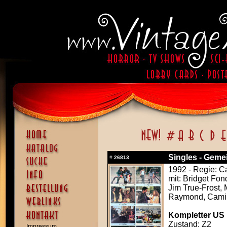
Singles - Geme
#
26813
1992 - Regie: 
mit: Bridget Fon
Jim True-Frost, 
Raymond, Camil
Kompletter US F
Zustand: Z2
Impressum