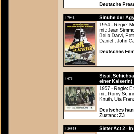
Deutsche Press
Sinuhe der Ägy
#
7941
1954 - Regie: Mi
mit: Jean Simmo
Bella Darvi, Pe
Daniell, John C
Deutsches Film
Sissi, Schichsa
#
673
einer Kaiserin)
1957 - Regie: E
mit: Romy Schne
Knuth, Uta Fran
Deutsches hand
Zustand: Z3
Sister Act 2 - I
#
26628