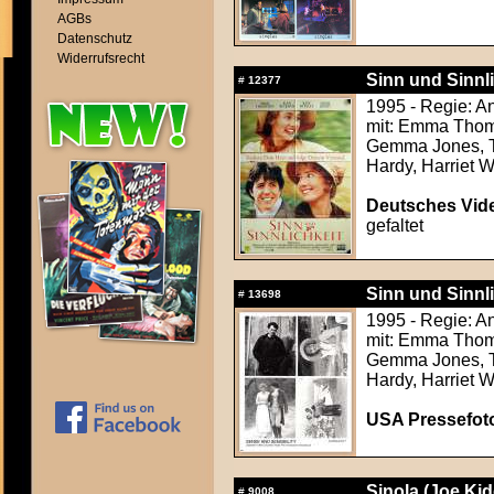
AGBs
Datenschutz
Widerrufsrecht
Sinn und Sinnli
#
12377
1995 - Regie: A
mit: Emma Thomp
Gemma Jones, To
Hardy, Harriet W
Deutsches Vide
gefaltet
Sinn und Sinnli
#
13698
1995 - Regie: A
mit: Emma Thomp
Gemma Jones, To
Hardy, Harriet W
USA Pressefoto
Sinola (Joe Kid
#
9008