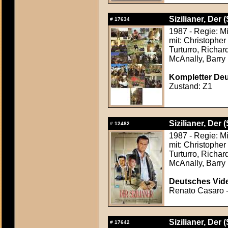
Sizilianer, Der (
#
17634
1987 - Regie: M
mit: Christophe
Turturro, Richa
McAnally, Barry 
Kompletter Deut
Zustand: Z1
Sizilianer, Der (
#
12482
1987 - Regie: M
mit: Christophe
Turturro, Richa
McAnally, Barry 
Deutsches Vide
Renato Casaro -
Sizilianer, Der (
#
17642