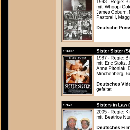
1993 - Regie: Bi
mit: Whoopi Gol
James Coburn, M
Pastorelli, Magg
Deutsche Press
Sister Sister (Si
#
16157
1987 - Regie: B
mit: Eric Stoltz
Anne Pitoniak, 
Minchenberg, Bo
Deutsches Vide
gefaltet
Sisters in Law 
#
7572
2005 - Regie: Ki
mit: Beatrice N
Deutsches Film