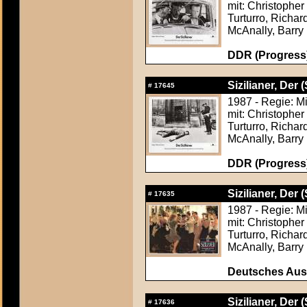
mit: Christophe
Turturro, Richa
McAnally, Barry 
DDR (Progress)
Sizilianer, Der (
#
17645
1987 - Regie: M
mit: Christophe
Turturro, Richa
McAnally, Barry 
DDR (Progress)
Sizilianer, Der (
#
17635
1987 - Regie: M
mit: Christophe
Turturro, Richa
McAnally, Barry 
Deutsches Aush
Sizilianer, Der (
#
17636