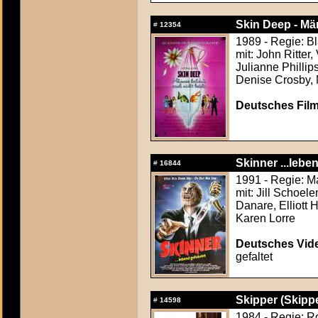
Skin Deep - Mä
#
12354
1989 - Regie: B
mit: John Ritter
Julianne Philli
Denise Crosby, 
Deutsches Film
Skinner ...lebe
#
16844
1991 - Regie: Ma
mit: Jill Schoel
Danare, Elliott H
Karen Lorre
Deutsches Vide
gefaltet
Skipper (Skipp
#
14598
1984 - Regie: R