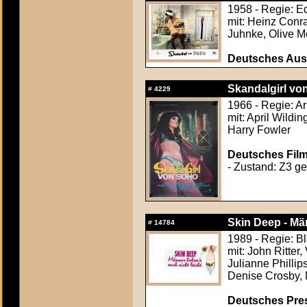
1958 - Regie: E
mit: Heinz Conra
Juhnke, Olive Mo
Deutsches Aush
Skandalgirl von
#
4229
1966 - Regie: Ar
mit: April Wildi
Harry Fowler
Deutsches Film
- Zustand: Z3 ger
Skin Deep - Mä
#
14784
1989 - Regie: B
mit: John Ritter
Julianne Philli
Denise Crosby, 
Deutsches Press