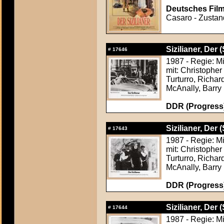
Deutsches Film
Casaro - Zustand
Sizilianer, Der (
#
17646
1987 - Regie: M
mit: Christophe
Turturro, Richa
McAnally, Barry 
DDR (Progress)
Sizilianer, Der (
#
17643
1987 - Regie: M
mit: Christophe
Turturro, Richa
McAnally, Barry 
DDR (Progress)
Sizilianer, Der (
#
17644
1987 - Regie: M