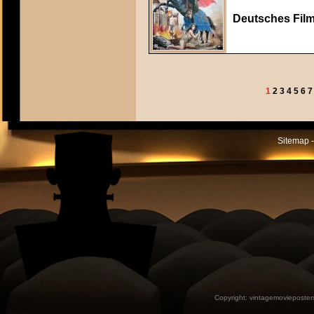
Deutsches Film
1
2
3
4
5
6
7
Sitemap -
Copyright:
vintagemovieposter