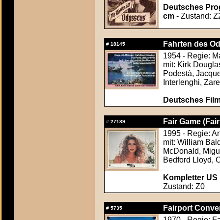
Deutsches Pro
cm
- Zustand: Z
Fahrten des Od
#
18145
1954 - Regie: M
mit: Kirk Dougl
Podestà, Jacque
Interlenghi, Zare
Deutsches Film
Fair Game (Fai
#
27189
1995 - Regie: A
mit: William Bal
McDonald, Migu
Bedford Lloyd, 
Kompletter US F
Zustand: Z0
Fairport Conve
#
5735
1970 - Regie: F