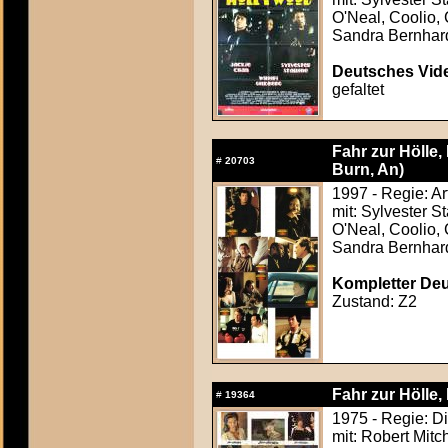
O'Neal, Coolio, 
Sandra Bernhar
Deutsches Vide
gefaltet
Fahr zur Hölle
#
20703
Burn, An)
1997 - Regie: Art
mit: Sylvester 
O'Neal, Coolio, 
Sandra Bernhar
Kompletter Deut
Zustand: Z2
Fahr zur Hölle,
#
19364
1975 - Regie: D
mit: Robert Mitc