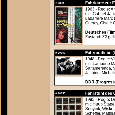
Fahrkarte zur E
#
7869
1963 - Regie: A
mit: Gabriel Jab
Labarrère Marc 
Quercy, Giselè
Deutsches Film
Zustand: Z2 gefa
Fahrraddiebe (La
#
20950
1948 - Regie: Vi
mit: Lamberto Ma
Saltamerenda, Vit
Jachino, Michel
DDR (Progress
Fahrstuhl des G
#
26855
1983 - Regie: D
mit: Huub Stape
Snoyink, Wiske 
Scheffer, Matthi