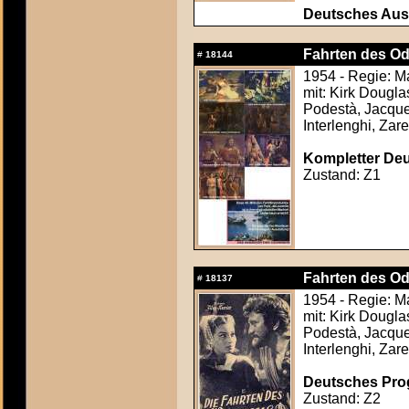
Deutsches Aush
Fahrten des Od
#
18144
1954 - Regie: M
mit: Kirk Dougl
Podestà, Jacque
Interlenghi, Zare
Kompletter Deut
Zustand: Z1
Fahrten des Od
#
18137
1954 - Regie: M
mit: Kirk Dougl
Podestà, Jacque
Interlenghi, Zare
Deutsches Progr
Zustand: Z2