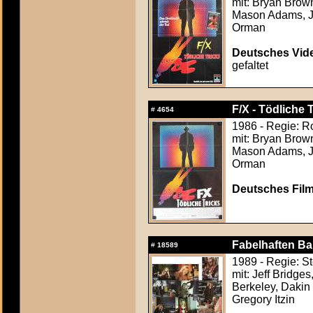
mit: Bryan Brow
Mason Adams, Je
Orman
Deutsches Vide
gefaltet
F/X - Tödliche T
#
4654
1986 - Regie: R
mit: Bryan Brow
Mason Adams, Je
Orman
Deutsches Film
Fabelhaften Ba
#
18589
1989 - Regie: S
mit: Jeff Bridge
Berkeley, Dakin 
Gregory Itzin