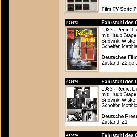
Film TV Serie 
Fahrstuhl des G
#
26673
1983 - Regie: D
mit: Huub Stape
Snoyink, Wiske 
Scheffer, Matthi
Deutsches Film
Zustand: Z2 gefa
Fahrstuhl des G
#
26674
1983 - Regie: D
mit: Huub Stape
Snoyink, Wiske 
Scheffer, Matthi
Deutsche Press
Zustand: Z1
Fahrstuhl des G
#
26676