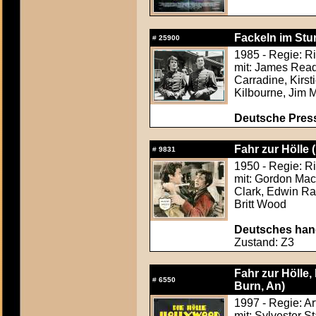
Fackeln im Stu
#
25900
1985 - Regie: Ri
mit: James Read
Carradine, Kirsti
Kilbourne, Jim M
Deutsche Press
Fahr zur Hölle 
#
9831
1950 - Regie: R
mit: Gordon Mac
Clark, Edwin R
Britt Wood
Deutsches hand
Zustand: Z3
Fahr zur Hölle
#
6550
Burn, An)
1997 - Regie: Art
mit: Sylvester 