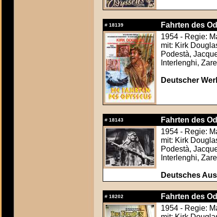
Fahrten des Od
#
18139
1954 - Regie: M
mit: Kirk Dougl
Podestà, Jacque
Interlenghi, Zare
Deutscher Werb
Fahrten des Od
#
18143
1954 - Regie: M
mit: Kirk Dougl
Podestà, Jacque
Interlenghi, Zare
Deutsches Aush
Fahrten des Od
#
18202
1954 - Regie: M
mit: Kirk Dougl