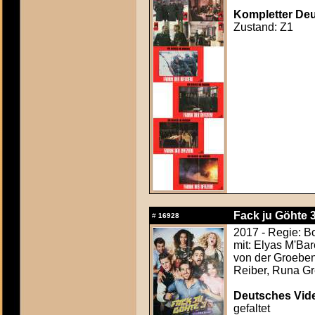
Kompletter Deut
Zustand: Z1
Fack ju Göhte 3
#
16928
2017 - Regie: B
mit: Elyas M'Ba
von der Groeben
Reiber, Runa Gr
Deutsches Vide
gefaltet