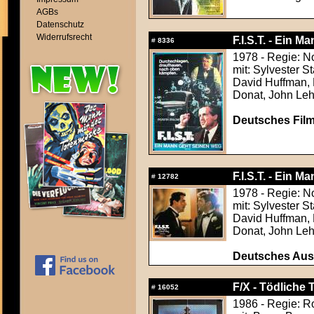
AGBs
Datenschutz
Widerrufsrecht
F.I.S.T. - Ein M
#
8336
1978 - Regie: 
mit: Sylvester S
David Huffman, 
Donat, John Le
Deutsches Film
F.I.S.T. - Ein M
#
12782
1978 - Regie: 
mit: Sylvester S
David Huffman, 
Donat, John Le
Deutsches Aush
F/X - Tödliche T
#
16052
1986 - Regie: R