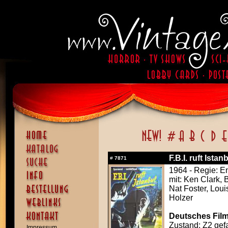
F.B.I. ruft Ista
#
7871
1964 - Regie: 
mit: Ken Clark, B
Nat Foster, Loui
Holzer
Deutsches Film
Zustand: Z2 gefa
Impressum