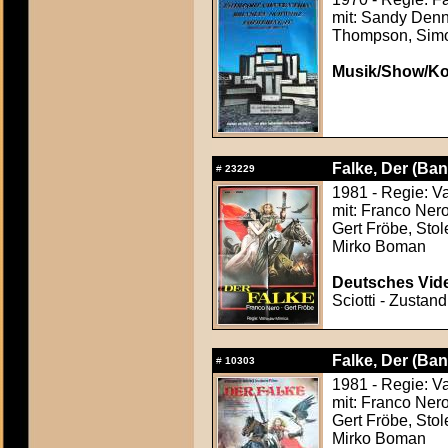
mit: Sandy Denn
Thompson, Simon
Musik/Show/Ko
Falke, Der (Ban
#
23229
1981 - Regie: V
mit: Franco Ner
Gert Fröbe, Stol
Mirko Boman
Deutsches Vide
Sciotti - Zustand
Falke, Der (Ban
#
10303
1981 - Regie: V
mit: Franco Ner
Gert Fröbe, Stol
Mirko Boman