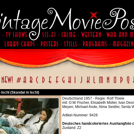
 Ischl (Skandal in Ischl)
Deutschland 1957 - Regie: Rolf Thiele
mit: O.W. Fischer, Elisabeth Müller, Ivan Des
Meyen, Michael Ande, Alma Seidler, Senta 
Artikel-Nummer: 9426
Deutsches handcoloriertes Aushangfoto ca
Zustand: Z2