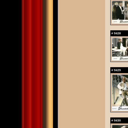
#
9428
#
9429
#
9430