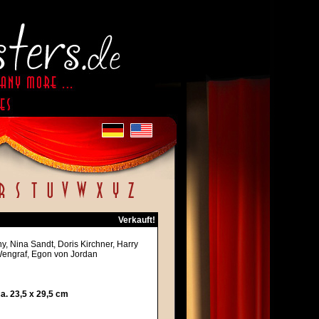
Verkauft!
ny, Nina Sandt, Doris Kirchner, Harry
Wengraf, Egon von Jordan
. 23,5 x 29,5 cm