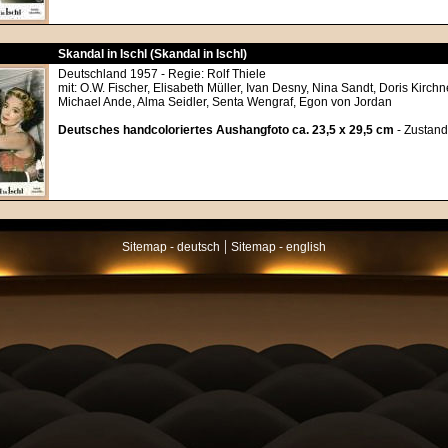
Skandal in Ischl (Skandal in Ischl)
Deutschland 1957 - Regie: Rolf Thiele
mit: O.W. Fischer, Elisabeth Müller, Ivan Desny, Nina Sandt, Doris Kirch
Michael Ande, Alma Seidler, Senta Wengraf, Egon von Jordan
Deutsches handcoloriertes Aushangfoto ca. 23,5 x 29,5 cm
- Zustand
|
Sitemap - deutsch
Sitemap - english