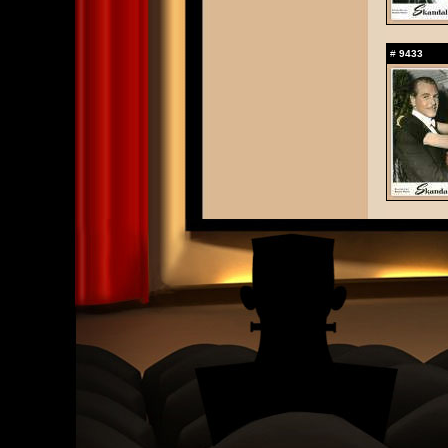
#
9433