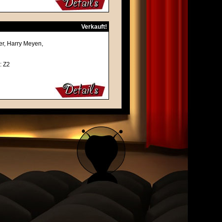
Verkauft!
ner, Harry Meyen,
: Z2