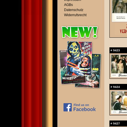
AGBs
Datenschutz
Widerrufsrecht
#
9423
#
9424
#
9427