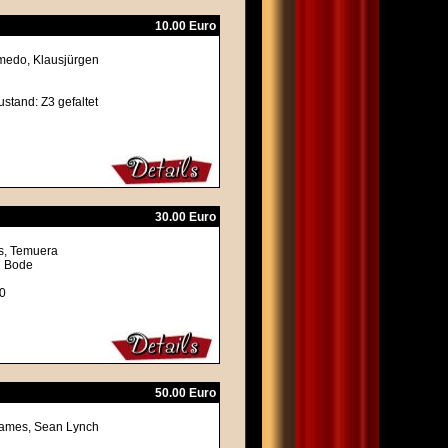
10.00 Euro
emedo, Klausjürgen
ustand: Z3 gefaltet
30.00 Euro
s, Temuera
en Bode
Z0
50.00 Euro
 James, Sean Lynch