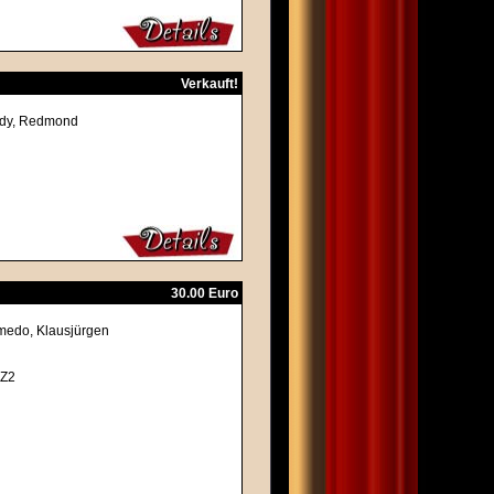
Verkauft!
nedy, Redmond
30.00 Euro
emedo, Klausjürgen
 Z2