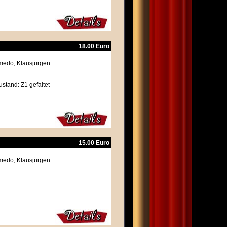
18.00 Euro
emedo, Klausjürgen
ustand: Z1 gefaltet
15.00 Euro
emedo, Klausjürgen