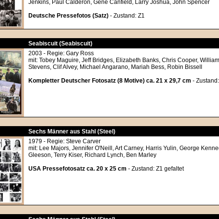
Jenkins, Paul Calderon, Gene Canfield, Larry Joshua, John Spencer
Deutsche Pressefotos (Satz)
- Zustand: Z1
Seabiscuit (Seabiscuit)
2003 - Regie: Gary Ross
mit: Tobey Maguire, Jeff Bridges, Elizabeth Banks, Chris Cooper, Willia
Stevens, Clif Alvey, Michael Angarano, Mariah Bess, Robin Bissell
Kompletter Deutscher Fotosatz (8 Motive) ca. 21 x 29,7 cm
- Zustand:
Sechs Männer aus Stahl (Steel)
1979 - Regie: Steve Carver
mit: Lee Majors, Jennifer O'Neill, Art Carney, Harris Yulin, George Ken
Gleeson, Terry Kiser, Richard Lynch, Ben Marley
USA Pressefotosatz ca. 20 x 25 cm
- Zustand: Z1 gefaltet