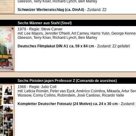
Gleeson, Terry Kiser, Richard Lynch, Ben Marley
Schweizer Werberatschlag (ca. DinA4)
- Zustand: Z2
Sechs Männer aus Stahl (Steel)
1979 - Regie: Steve Carver
mit: Lee Majors, Jennifer O'Neill, Art Carney, Harris Yulin, George Ken
Gleeson, Terry Kiser, Richard Lynch, Ben Marley
Deutsches Filmplakat DIN A1 ca. 59 x 84 cm
- Zustand: Z2 gefaltet
Sechs Pistolen jagen Professor Z (Comando de asesinos)
1966 - Regie: Julio Coll
mit: Letícia Román, Peter van Eyck, Américo Coimbra, Mikaela, Artur S
Wussow, Corny Collins, Rubinstein, José Cardoso, Ricardo Valle
Kompletter Deutscher Fotosatz (24 Motive) ca. 24 x 30 cm
- Zustand: