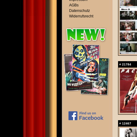
AGBs
Datenschutz
Widerrufsrecht
#
21784
#
12467