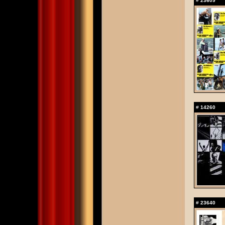
#
23609
#
14260
#
23640