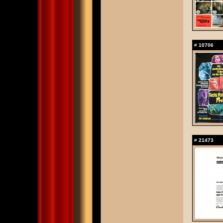
#
10706
#
21473