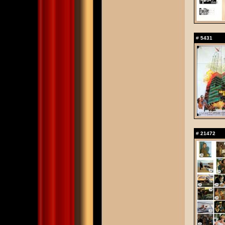
#
5431
#
21472