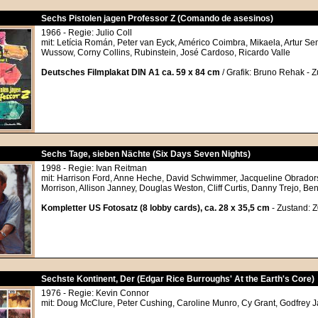
Sechs Pistolen jagen Professor Z (Comando de asesinos)
1966 - Regie: Julio Coll
mit: Letícia Román, Peter van Eyck, Américo Coimbra, Mikaela, Artur S
Wussow, Corny Collins, Rubinstein, José Cardoso, Ricardo Valle
Deutsches Filmplakat DIN A1 ca. 59 x 84 cm
/ Grafik: Bruno Rehak - Z
Sechs Tage, sieben Nächte (Six Days Seven Nights)
1998 - Regie: Ivan Reitman
mit: Harrison Ford, Anne Heche, David Schwimmer, Jacqueline Obrador
Morrison, Allison Janney, Douglas Weston, Cliff Curtis, Danny Trejo, B
Kompletter US Fotosatz (8 lobby cards), ca. 28 x 35,5 cm
- Zustand: 
Sechste Kontinent, Der (Edgar Rice Burroughs' At the Earth's Core)
1976 - Regie: Kevin Connor
mit: Doug McClure, Peter Cushing, Caroline Munro, Cy Grant, Godfrey