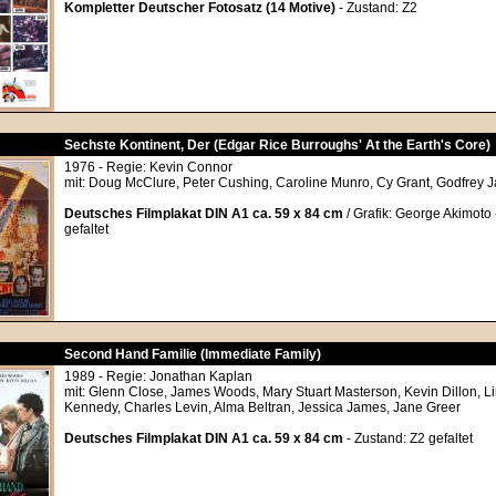
Kompletter Deutscher Fotosatz (14 Motive)
- Zustand: Z2
Sechste Kontinent, Der (Edgar Rice Burroughs' At the Earth's Core)
1976 - Regie: Kevin Connor
mit: Doug McClure, Peter Cushing, Caroline Munro, Cy Grant, Godfrey
Deutsches Filmplakat DIN A1 ca. 59 x 84 cm
/ Grafik: George Akimoto 
gefaltet
Second Hand Familie (Immediate Family)
1989 - Regie: Jonathan Kaplan
mit: Glenn Close, James Woods, Mary Stuart Masterson, Kevin Dillon, L
Kennedy, Charles Levin, Alma Beltran, Jessica James, Jane Greer
Deutsches Filmplakat DIN A1 ca. 59 x 84 cm
- Zustand: Z2 gefaltet