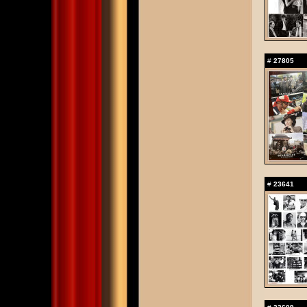
#
27805
#
23641