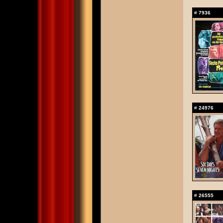
#
7936
#
24976
#
26555