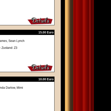
15.00 Euro
 James, Sean Lynch
- Zustand: Z3
10.00 Euro
inda Darlow, Mimi