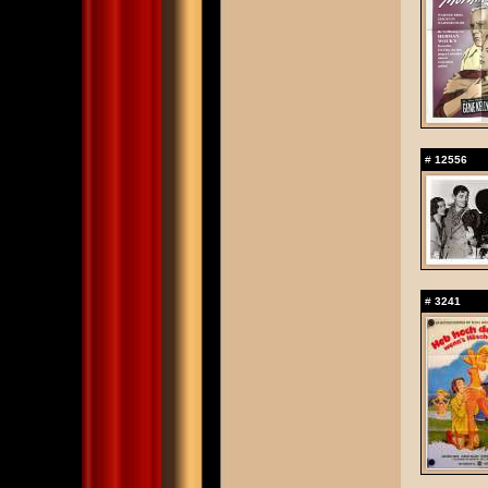
#
12556
#
3241