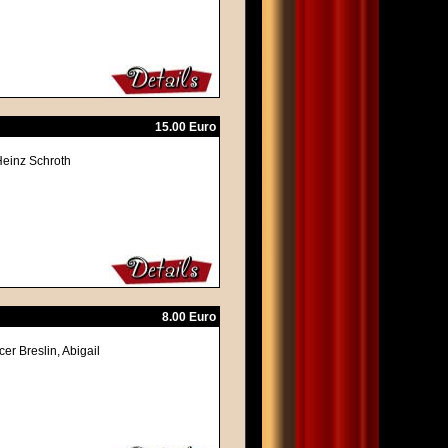
15.00 Euro
-Heinz Schroth
8.00 Euro
r Breslin, Abigail