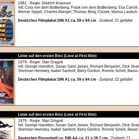
1981 - Regie: Dietrich Krausser
mit: Cora von dem Bottlenberg, Frank von dem Bottlenberg, Eva Carroll,
Werner Sippel, Charles Abergel, Thomas Berg, Ciezek, Marina Lautsch
Deutsches Filmplakat DIN A1 ca. 59 x 84 cm
- Zustand: Z1 gefaltet
Liebe auf den ersten Biss (Love at First Bite)
1979 - Regie: Stan Dragoti
mit: George Hamilton, Susan Saint James, Richard Benjamin, Dick Shaw
Sherman Hemsley, Isabel Sanford, Barry Gordon, Ronnie Schell, Basso
Deutsches Filmplakat DIN A1 ca. 59 x 84 cm
- Zustand: Z2 gefaltet
Liebe auf den ersten Biss (Love at First Bite)
1979 - Regie: Stan Dragoti
mit: George Hamilton, Susan Saint James, Richard Benjamin, Dick Shaw
Sherman Hemsley, Isabel Sanford, Barry Gordon, Ronnie Schell, Basso
Deutsches Presseheft ca. DIN A4, ca. 21 x 29,7 cm
- Zustand: Z1