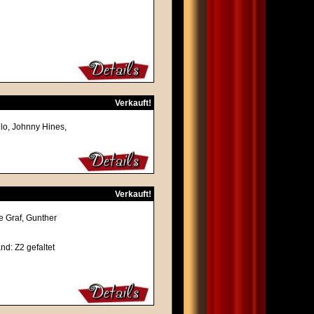
Verkauft!
llo, Johnny Hines,
Verkauft!
e Graf, Gunther
and: Z2 gefaltet