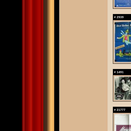
#
2939
#
1491
#
21777