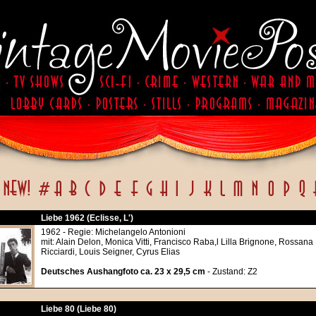
Liebe 1962 (Eclisse, L')
1962 - Regie: Michelangelo Antonioni
mit: Alain Delon, Monica Vitti, Francisco Raba,l Lilla Brignone, Rossana 
Ricciardi, Louis Seigner, Cyrus Elias
Deutsches Aushangfoto ca. 23 x 29,5 cm
- Zustand: Z2
Liebe 80 (Liebe 80)