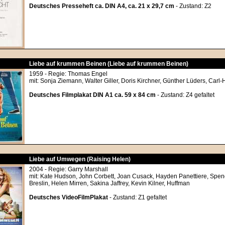
Deutsches Presseheft ca. DIN A4, ca. 21 x 29,7 cm
- Zustand: Z2
Liebe auf krummen Beinen (Liebe auf krummen Beinen)
1959 - Regie: Thomas Engel
mit: Sonja Ziemann, Walter Giller, Doris Kirchner, Günther Lüders, Carl
Deutsches Filmplakat DIN A1 ca. 59 x 84 cm
- Zustand: Z4 gefaltet
Liebe auf Umwegen (Raising Helen)
2004 - Regie: Garry Marshall
mit: Kate Hudson, John Corbett, Joan Cusack, Hayden Panettiere, Spence
Breslin, Helen Mirren, Sakina Jaffrey, Kevin Kilner, Huffman
Deutsches VideoFilmPlakat
- Zustand: Z1 gefaltet