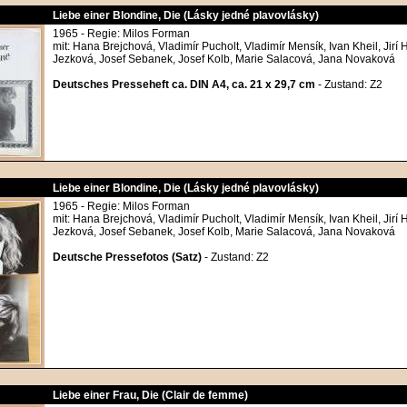
Liebe einer Blondine, Die (Lásky jedné plavovlásky)
1965 - Regie: Milos Forman
mit: Hana Brejchová, Vladimír Pucholt, Vladimír Mensík, Ivan Kheil, Jirí 
Jezková, Josef Sebanek, Josef Kolb, Marie Salacová, Jana Novaková
Deutsches Presseheft ca. DIN A4, ca. 21 x 29,7 cm
- Zustand: Z2
Liebe einer Blondine, Die (Lásky jedné plavovlásky)
1965 - Regie: Milos Forman
mit: Hana Brejchová, Vladimír Pucholt, Vladimír Mensík, Ivan Kheil, Jirí 
Jezková, Josef Sebanek, Josef Kolb, Marie Salacová, Jana Novaková
Deutsche Pressefotos (Satz)
- Zustand: Z2
Liebe einer Frau, Die (Clair de femme)