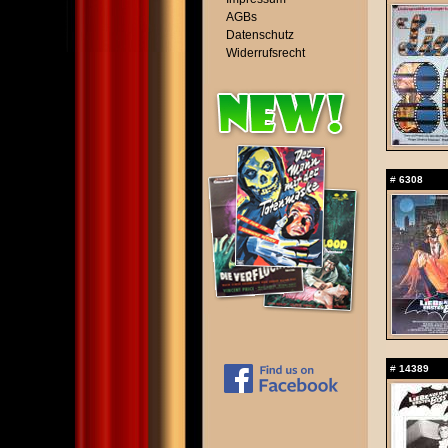
AGBs
Datenschutz
Widerrufsrecht
#
6308
#
14389