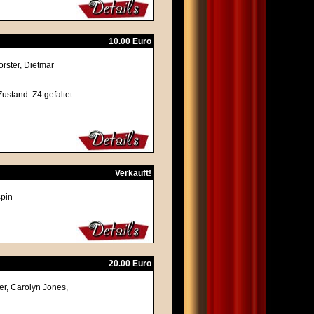
10.00 Euro
orster, Dietmar
Zustand: Z4 gefaltet
Verkauft!
spin
20.00 Euro
ner, Carolyn Jones,