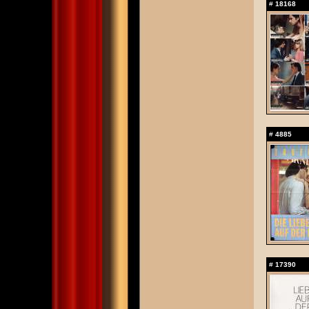
#
18168
#
4885
#
17390