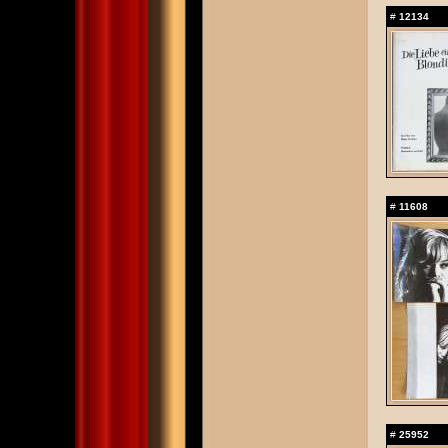
#
12134
#
11608
#
25952