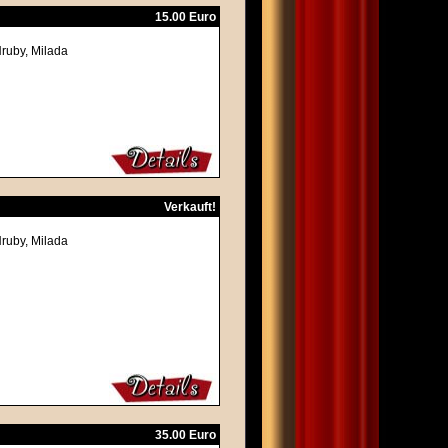
15.00 Euro
Hruby, Milada
Verkauft!
Hruby, Milada
35.00 Euro