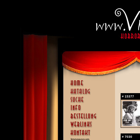
#
15377
#
7030
Impressum