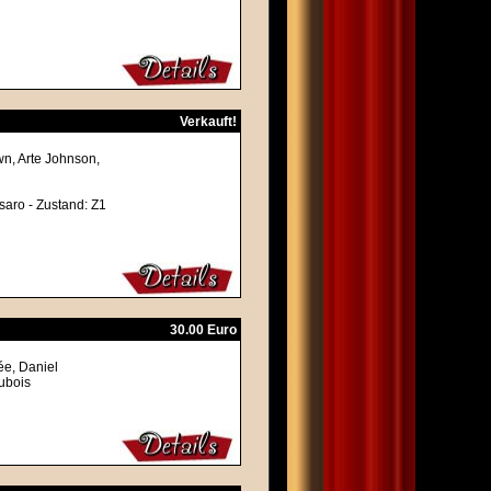
Verkauft!
n, Arte Johnson,
saro - Zustand: Z1
30.00 Euro
ée, Daniel
ubois