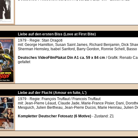
Liebe auf den ersten Biss (Love at First Bite)
1979 - Regie: Stan Dragoti
mit: George Hamilton, Susan Saint James, Richard Benjamin, Dick Shaw
Sherman Hemsley, Isabel Sanford, Barry Gordon, Ronnie Schell, Basso
Deutsches VideoFilmPlakat Din A1 ca. 59 x 84 cm
/ Grafik: Renato Ca
gefaltet
Liebe auf der Flucht (Amour en fuite, L')
1979 - Regie: François Truffaut / Francois Truffaut
mit: Jean-Pierre Léaud, Claude Jade, Marie-France Pisier, Dani, Doroth
Mesguich, Julien Bertheau, Jean-Pierre Ducos, Marie Henriau, Julien D
Kompletter Deutscher Fotosatz (6 Motive)
- Zustand: Z1