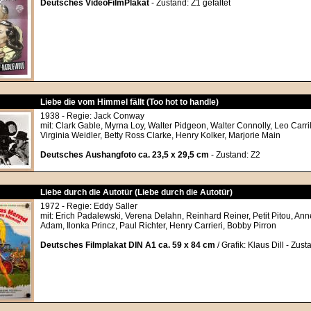
Deutsches VideoFilmPlakat
- Zustand: Z1 gefaltet
Liebe die vom Himmel fällt (Too hot to handle)
1938 - Regie: Jack Conway
mit: Clark Gable, Myrna Loy, Walter Pidgeon, Walter Connolly, Leo Carri
Virginia Weidler, Betty Ross Clarke, Henry Kolker, Marjorie Main
Deutsches Aushangfoto ca. 23,5 x 29,5 cm
- Zustand: Z2
Liebe durch die Autotür (Liebe durch die Autotür)
1972 - Regie: Eddy Saller
mit: Erich Padalewski, Verena Delahn, Reinhard Reiner, Petit Pitou, Ann
Adam, Ilonka Princz, Paul Richter, Henry Carrieri, Bobby Pirron
Deutsches Filmplakat DIN A1 ca. 59 x 84 cm
/ Grafik: Klaus Dill - Zust