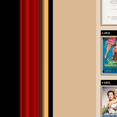
#
2911
#
6951