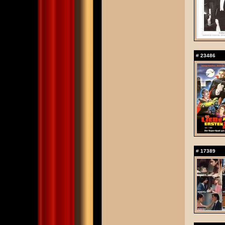
#
23486
#
17389