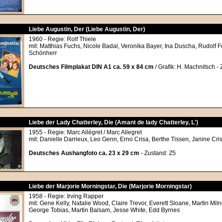
Liebe Augustin, Der (Liebe Augustin, Der)
1960 - Regie: Rolf Thiele
mit: Matthias Fuchs, Nicole Badal, Veronika Bayer, Ina Duscha, Rudolf F
Schönherr
Deutsches Filmplakat DIN A1 ca. 59 x 84 cm
/ Grafik: H. Machnitsch - 
Liebe der Lady Chatterley, Die (Amant de lady Chatterley, L')
1955 - Regie: Marc Allégret / Marc Allegret
mit: Danielle Darrieux, Leo Genn, Erno Crisa, Berthe Tissen, Janine Cri
Deutsches Aushangfoto ca. 23 x 29 cm
- Zustand: Z5
Liebe der Marjorie Morningstar, Die (Marjorie Morningstar)
1958 - Regie: Irving Rapper
mit: Gene Kelly, Natalie Wood, Claire Trevor, Everett Sloane, Martin Mil
George Tobias, Martin Balsam, Jesse White, Edd Byrnes