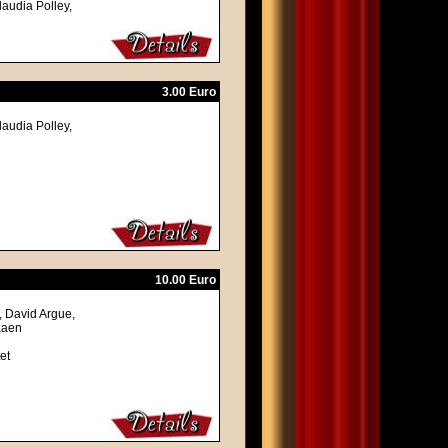
laudia Polley,
3.00 Euro
laudia Polley,
10.00 Euro
, David Argue,
aaen
et