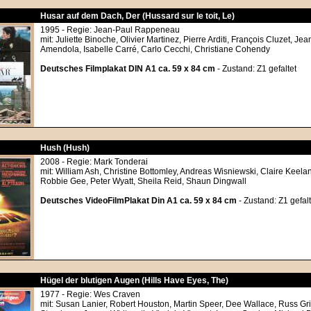
Husar auf dem Dach, Der (Hussard sur le toit, Le)
1995 - Regie: Jean-Paul Rappeneau
mit: Juliette Binoche, Olivier Martinez, Pierre Arditi, François Cluzet, J
Amendola, Isabelle Carré, Carlo Cecchi, Christiane Cohendy
Deutsches Filmplakat DIN A1 ca. 59 x 84 cm
- Zustand: Z1 gefaltet
Hush (Hush)
2008 - Regie: Mark Tonderai
mit: William Ash, Christine Bottomley, Andreas Wisniewski, Claire Keela
Robbie Gee, Peter Wyatt, Sheila Reid, Shaun Dingwall
Deutsches VideoFilmPlakat Din A1 ca. 59 x 84 cm
- Zustand: Z1 gefalt
Hügel der blutigen Augen (Hills Have Eyes, The)
1977 - Regie: Wes Craven
mit: Susan Lanier, Robert Houston, Martin Speer, Dee Wallace, Russ Gr