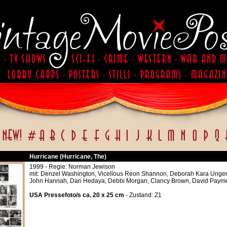
Hurricane (Hurricane, The)
1999 - Regie: Norman Jewison
mit: Denzel Washington, Vicellous Reon Shannon, Deborah Kara Unger,
John Hannah, Dan Hedaya, Debbi Morgan, Clancy Brown, David Paym
USA Pressefoto/s ca. 20 x 25 cm
- Zustand: Z1