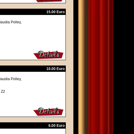
15.00 Euro
laudia Polley,
10.00 Euro
laudia Polley,
 Z2
6.00 Euro