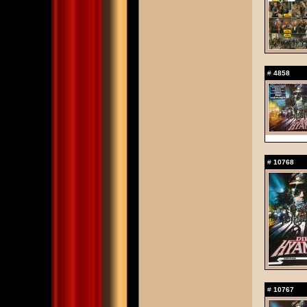
#
4858
#
10768
#
10767