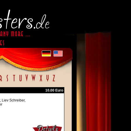
10.00 Euro
 Liev Schreiber,
er