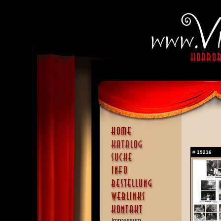
#
19216
Impressum