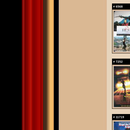
#
6568
#
7252
#
11719