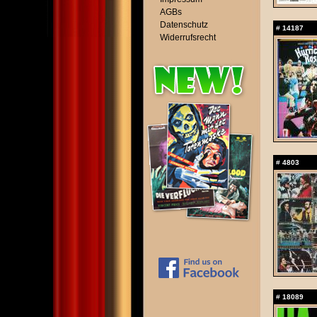
AGBs
Datenschutz
#
14187
Widerrufsrecht
#
4803
#
18089