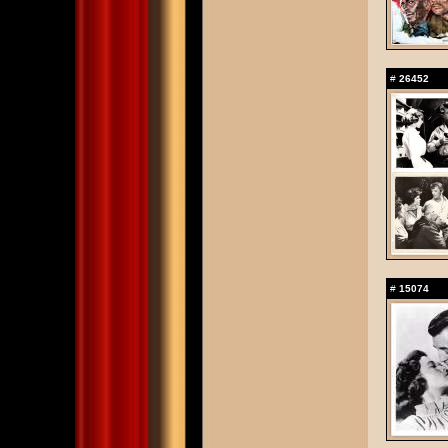
#
26452
#
15074