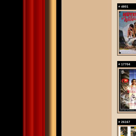
#
4801
#
17704
#
26167