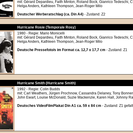
mit: Gérard Depardieu, Faith Minton, Roland Bock, Gianrico Tedeschi, C
Helga Anders, Kathleen Thompson, Jean-Roger Milo
Deutscher Werberatschlag (ca. Din A4)
- Zustand: Z2
Hurricane Rosie (Temporale Rosy)
1980 - Regie: Mario Monicelli
mit: Gérard Depardieu, Faith Minton, Roland Bock, Gianrico Tedeschi, C
Helga Anders, Kathleen Thompson, Jean-Roger Milo
Deutsche Pressefoto/s im Format ca. 12,7 x 17,7 cm
- Zustand: Z1
Hurricane Smith (Hurricane Smith)
1992 - Regie: Colin Budds
mit: Carl Weathers, Jürgen Prochnow, Cassandra Delaney, Tony Bonner
John Ewart, Louise McDonald, Suzie Mackenzie, Karen Hall, Johnny R
Deutsches VideoFilmPlakat Din A1 ca. 59 x 84 cm
- Zustand: Z1 gefalt