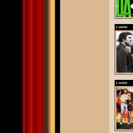
#
18090
#
16905