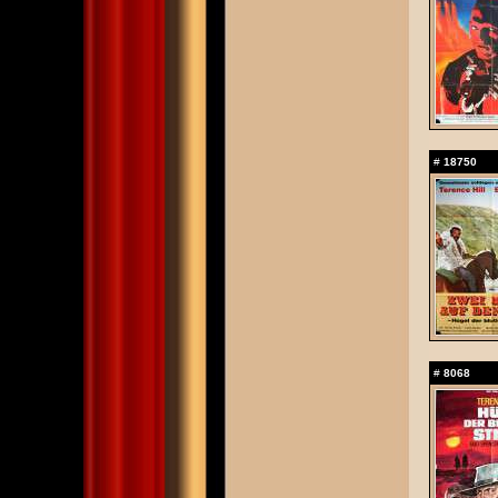
#
18750
#
8068