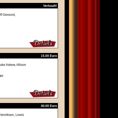
Verkauft!
iff Osmond,
15.00 Euro
uke Askew, Allison
tet
40.00 Euro
Henriksen, Lewis