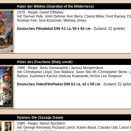
Hüter der Wildnis (Guardian of the Wilderness)
1976 - Regie: David O'Malley
mit: Denver Pyle, John Dehner, Ken Berry, Cheryl Miller, Ford Rainey, Cl
Norman Fell, Jack Kruschen, Melissa Jones
Deutsches Filmplakat DIN A1 ca. 59 x 84 cm
- Zustand: Z2 gefaltet
Hüter des Drachens (Bialy smok)
1986 - Regie: Jerzy Domaradzki / Janusz Morgenstern
mit: Christopher Lloyd, Dee Wallace, Soon-Tek Oh, Christopher Stone, L
Balson, Kazimierz Kaczor, Andrzej Krakowski, Archie Lee Simpson
Deutsches VideoFilmPlakat DIN A2 ca. 42 x 59 cm
- Zustand: Z2 gefal
Hyänen, Die (Savage Dawn)
1985 - Regie: Simon Nuchtern
mit: George Kennedy, Richard Lynch, Karen Black, Claudia Udy, Lance 