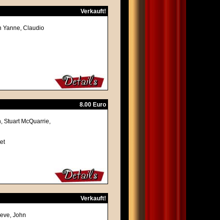
Verkauft!
ean Yanne, Claudio
8.00 Euro
n, Stuart McQuarrie,
et
Verkauft!
ieve, John