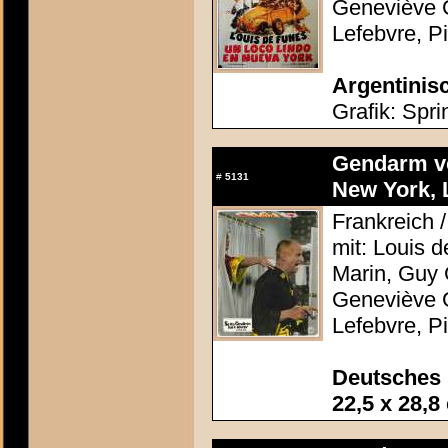
Geneviève G
Lefebvre, P
Argentinisc
Grafik: Spri
Gendarm v
#
5131
New York, 
Frankreich /
mit: Louis 
Marin, Guy 
Geneviève G
Lefebvre, P
Deutsches 
22,5 x 28,8