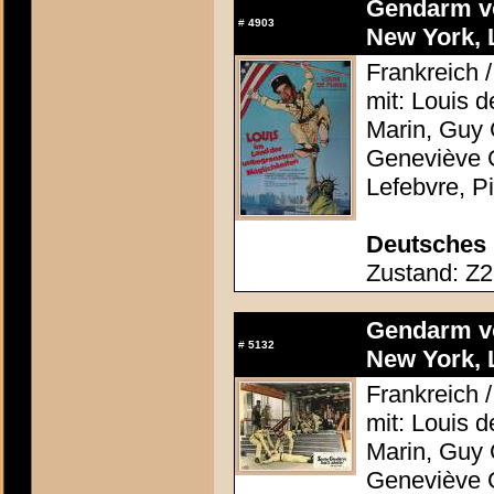
Gendarm v
#
4903
New York, 
Frankreich /
mit: Louis 
Marin, Guy 
Geneviève G
Lefebvre, P
Deutsches 
Zustand: Z2 
Gendarm v
#
5132
New York, 
Frankreich /
mit: Louis 
Marin, Guy 
Geneviève G