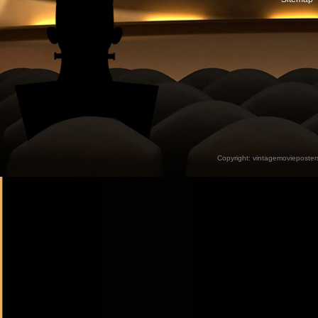
Copyright:
vintagemovieposter