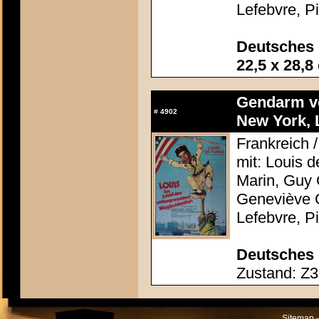
Lefebvre, P
Deutsches 
22,5 x 28,8
Gendarm v
#
4902
New York, 
Frankreich /
mit: Louis 
Marin, Guy 
Geneviève G
Lefebvre, P
Deutsches 
Zustand: Z3 
Sitemap -