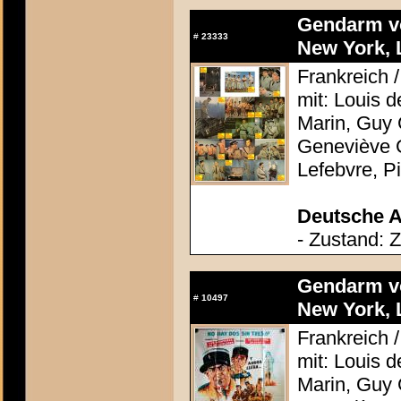
Gendarm v
#
23333
New York, 
Frankreich /
mit: Louis 
Marin, Guy 
Geneviève G
Lefebvre, P
Deutsche A
- Zustand: 
Gendarm v
#
10497
New York, 
Frankreich /
mit: Louis 
Marin, Guy 