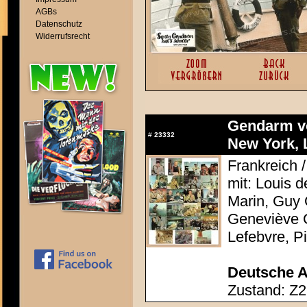
AGBs
Datenschutz
Widerrufsrecht
Gendarm v
#
23332
New York, 
Frankreich /
mit: Louis 
Marin, Guy 
Geneviève G
Lefebvre, P
Deutsche A
Zustand: Z2