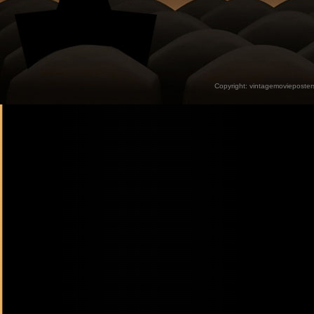
Copyright:
vintagemovieposter