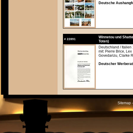
Deutsche Aushangfot
Winnetou und Shatte
#
22891
Toten)
Deutschland / Italien
mit: Pierre Brice, Lex
Govedarizu, Clarke R
Deutscher Werberats
Sitemap -