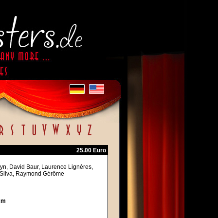
25.00 Euro
styn, David Baur, Laurence Lignères,
e Silva, Raymond Gérôme
cm