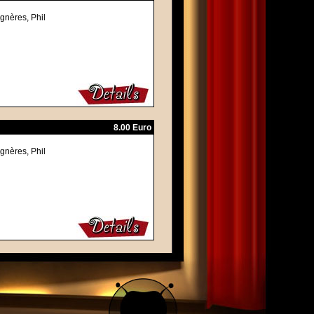
gnères, Phil
8.00 Euro
gnères, Phil