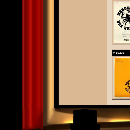
#
10239