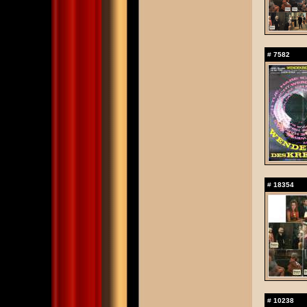
#
7582
#
18354
#
10238