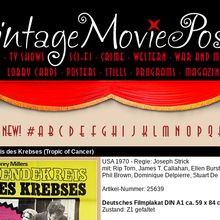
s des Krebses (Tropic of Cancer)
USA 1970 - Regie: Joseph Strick
mit: Rip Torn, James T. Callahan, Ellen Bur
Phil Brown, Dominique Delpierre, Stuart D
Artikel-Nummer: 25639
Deutsches Filmplakat DIN A1 ca. 59 x 84 
Zustand: Z1 gefaltet