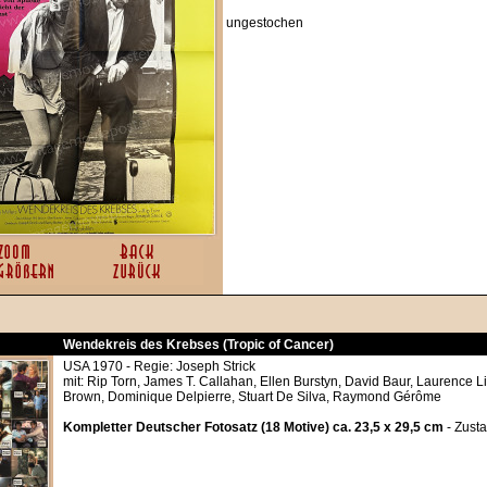
ungestochen
Wendekreis des Krebses (Tropic of Cancer)
USA 1970 - Regie: Joseph Strick
mit: Rip Torn, James T. Callahan, Ellen Burstyn, David Baur, Laurence Li
Brown, Dominique Delpierre, Stuart De Silva, Raymond Gérôme
Kompletter Deutscher Fotosatz (18 Motive) ca. 23,5 x 29,5 cm
- Zusta