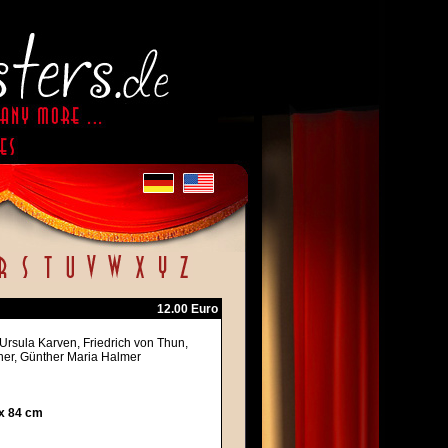
12.00 Euro
, Ursula Karven, Friedrich von Thun,
sner, Günther Maria Halmer
 x 84 cm