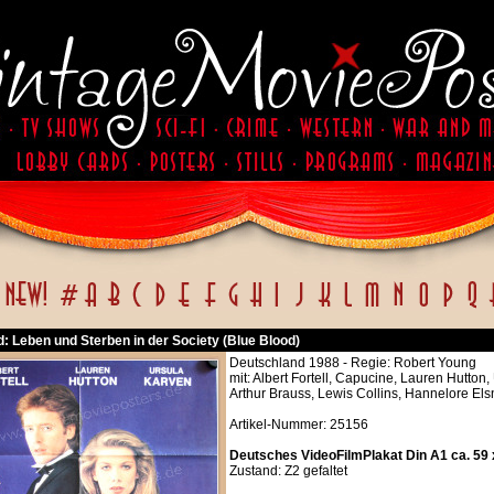
: Leben und Sterben in der Society (Blue Blood)
Deutschland 1988 - Regie: Robert Young
mit: Albert Fortell, Capucine, Lauren Hutton
Arthur Brauss, Lewis Collins, Hannelore El
Artikel-Nummer: 25156
Deutsches VideoFilmPlakat Din A1 ca. 59
Zustand: Z2 gefaltet