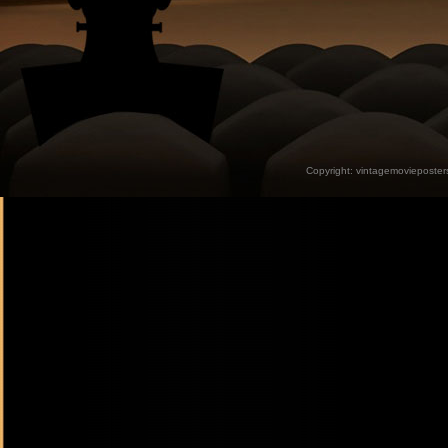
Copyright:
vintagemovieposter