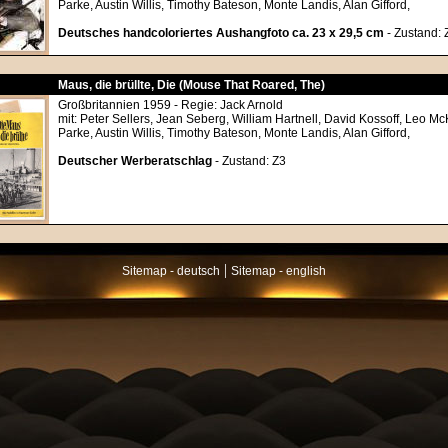
Parke, Austin Willis, Timothy Bateson, Monte Landis, Alan Gifford,
Deutsches handcoloriertes Aushangfoto ca. 23 x 29,5 cm
- Zustand: 
Maus, die brüllte, Die (Mouse That Roared, The)
Großbritannien 1959 - Regie: Jack Arnold
mit: Peter Sellers, Jean Seberg, William Hartnell, David Kossoff, Leo 
Parke, Austin Willis, Timothy Bateson, Monte Landis, Alan Gifford,
Deutscher Werberatschlag
- Zustand: Z3
|
Sitemap - deutsch
Sitemap - english