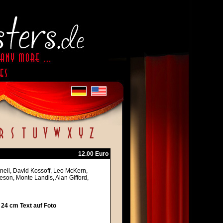
12.00 Euro
tnell, David Kossoff, Leo McKern,
eson, Monte Landis, Alan Gifford,
 24 cm Text auf Foto