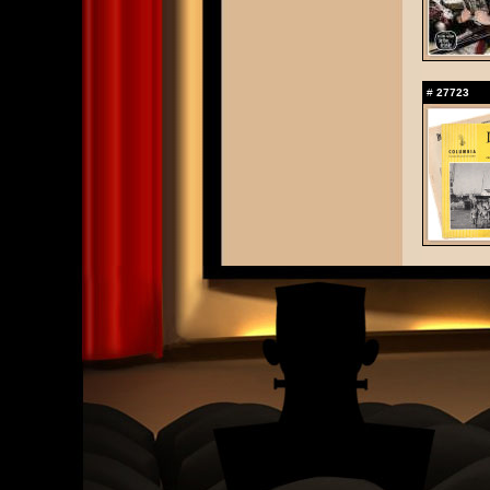
#
27723