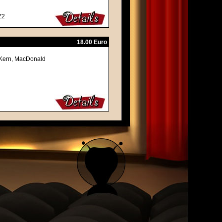
Z2
18.00 Euro
McKern, MacDonald