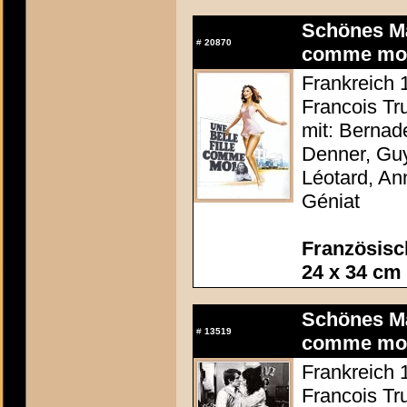
Schönes Mäd
#
20870
comme mo
Frankreich 1
Francois Tru
mit: Bernad
Denner, Guy
Léotard, An
Géniat
Französisc
24 x 34 cm
Schönes Mäd
#
13519
comme mo
Frankreich 1
Francois Tru