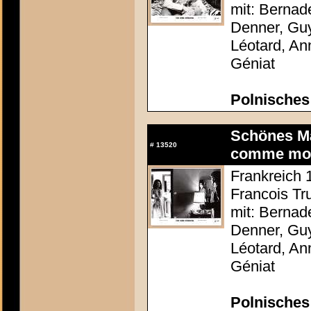
mit: Bernad
Denner, Guy
Léotard, An
Géniat
Polnisches
Schönes Mäd
#
13520
comme mo
Frankreich 1
Francois Tru
mit: Bernad
Denner, Guy
Léotard, An
Géniat
Polnisches