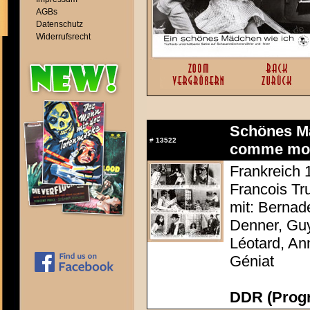
AGBs
Datenschutz
Widerrufsrecht
Schönes Mäd
#
13522
comme mo
Frankreich 1
Francois Tru
mit: Bernad
Denner, Guy
Léotard, An
Géniat
DDR (Progr