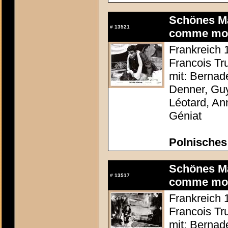
Schönes Mäd
#
13521
comme mo
Frankreich 1
Francois Tru
mit: Bernad
Denner, Guy
Léotard, An
Géniat
Polnisches
Schönes Mäd
#
13517
comme mo
Frankreich 1
Francois Tru
mit: Bernad