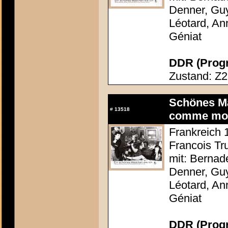
Denner, Guy
Léotard, An
Géniat
DDR (Progr
Zustand: Z2
Schönes Mäd
#
13518
comme mo
Frankreich 1
Francois Tru
mit: Bernad
Denner, Guy
Léotard, An
Géniat
DDR (Progr