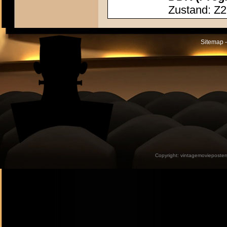
Zustand: Z2
Sitemap -
Copyright:
vintagemovieposter