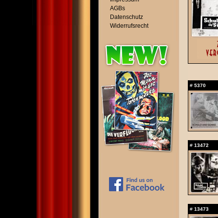
AGBs
Datenschutz
Widerrufsrecht
#
5370
#
13472
#
13473