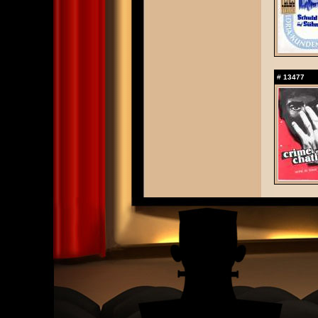
#
13477