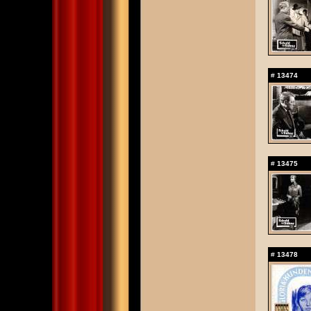
#
13474
#
13475
#
13478