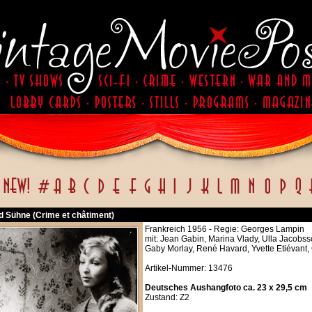
d Sühne (Crime et châtiment)
Frankreich 1956 - Regie: Georges Lampin
mit: Jean Gabin, Marina Vlady, Ulla Jacobss
Gaby Morlay, René Havard, Yvette Etiévant,
Artikel-Nummer: 13476
Deutsches Aushangfoto ca. 23 x 29,5 cm
Zustand: Z2