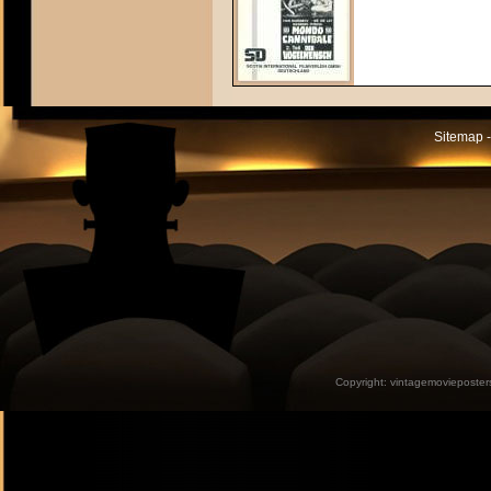
Sitemap -
Copyright:
vintagemovieposter