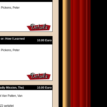
 Pickens, Peter
e or: How I Learned
10.00 Euro
 Pickens, Peter
adly Mission, The)
10.00 Euro
t Van Patten, Van
Z2 gefaltet