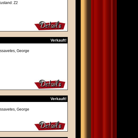
Zustand: Z2
Verkauft!
assavetes, George
Verkauft!
assavetes, George