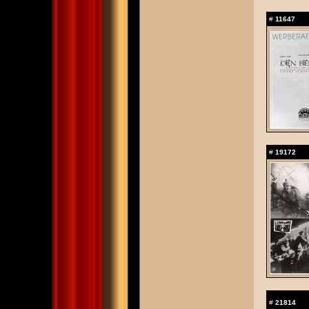
#
11647
#
19172
#
21814