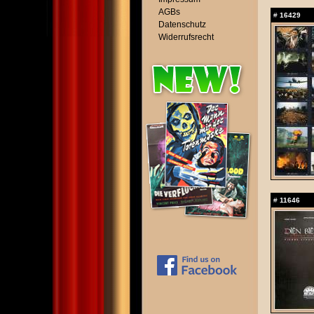
AGBs
#
16429
Datenschutz
Widerrufsrecht
#
11646