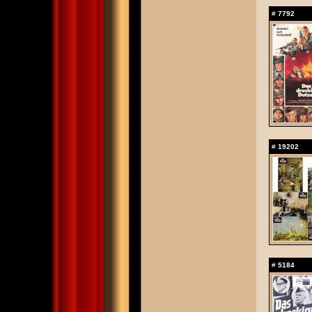
#
7792
#
19202
#
5184