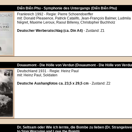
Diên Biên Phu - Symphonie des Untergangs (Diên Biên Phu)
Frankreich 1992 - Regie: Pierre Schoendoerffer
mit: Donald Pleasence, Patrick Catalifo, Jean-François Balmer, Ludmila
Négret, Maxime Leroux, Raoul Billerey, Christopher Buchholz
Deutscher Werberatschlag (ca. Din A4)
- Zustand: Z1
Douaumont - Die Hölle von Verdun (Douaumont - Die Hölle von Verdu
Deutschland 1931 - Regie: Heinz Paul
mit: Heinz Paul, Soldaten
Deutsche Aushangfotos ca. 23,5 x 29,5 cm
- Zustand: Z2
Dr. Seltsam oder Wie ich lernte, die Bombe zu lieben (Dr. Strangelov
to Stop Worrying and Love the Bomb)