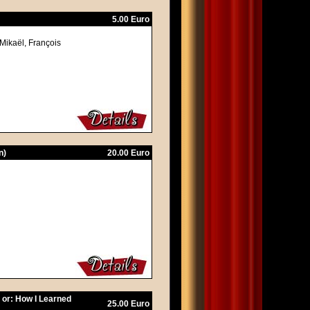
5.00 Euro
 Mikaël, François
n)
20.00 Euro
e or: How I Learned
25.00 Euro