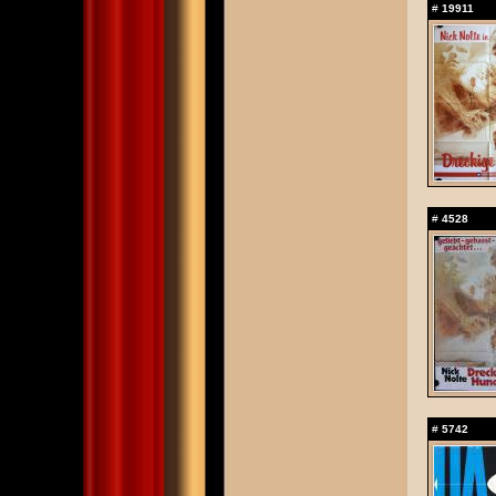
#
19911
#
4528
#
5742