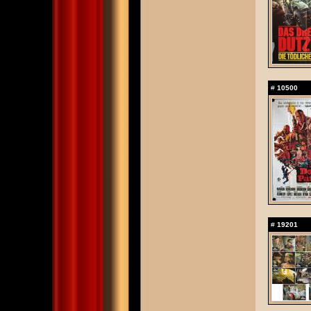
#
10500
#
19201