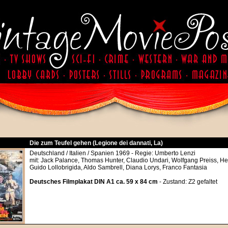
Die zum Teufel gehen (Legione dei dannati, La)
Deutschland / Italien / Spanien 1969 - Regie: Umberto Lenzi
mit: Jack Palance, Thomas Hunter, Claudio Undari, Wolfgang Preiss, H
Guido Lollobrigida, Aldo Sambrell, Diana Lorys, Franco Fantasia
Deutsches Filmplakat DIN A1 ca. 59 x 84 cm
- Zustand: Z2 gefaltet