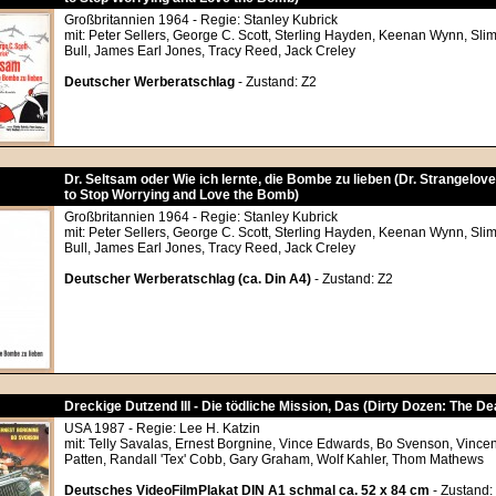
Großbritannien 1964 - Regie: Stanley Kubrick
mit: Peter Sellers, George C. Scott, Sterling Hayden, Keenan Wynn, Slim
Bull, James Earl Jones, Tracy Reed, Jack Creley
Deutscher Werberatschlag
- Zustand: Z2
Dr. Seltsam oder Wie ich lernte, die Bombe zu lieben (Dr. Strangelov
to Stop Worrying and Love the Bomb)
Großbritannien 1964 - Regie: Stanley Kubrick
mit: Peter Sellers, George C. Scott, Sterling Hayden, Keenan Wynn, Slim
Bull, James Earl Jones, Tracy Reed, Jack Creley
Deutscher Werberatschlag (ca. Din A4)
- Zustand: Z2
Dreckige Dutzend III - Die tödliche Mission, Das (Dirty Dozen: The De
USA 1987 - Regie: Lee H. Katzin
mit: Telly Savalas, Ernest Borgnine, Vince Edwards, Bo Svenson, Vincen
Patten, Randall 'Tex' Cobb, Gary Graham, Wolf Kahler, Thom Mathews
Deutsches VideoFilmPlakat DIN A1 schmal ca. 52 x 84 cm
- Zustand: 