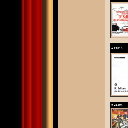
#
21815
#
21304