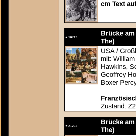
cm Text au
Brücke am 
#
16719
The)
USA / Großb
mit: Willia
Hawkins, S
Geoffrey Ho
Boxer Percy
Französisc
Zustand: Z2
Brücke am 
#
21232
The)