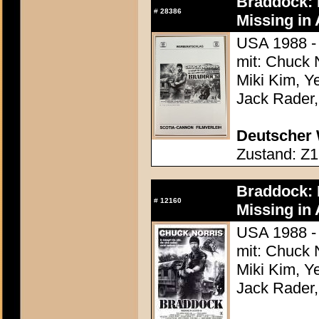
Braddock: M
#
28386
Missing in A
USA 1988 - 
mit: Chuck N
Miki Kim, Y
Jack Rader,
Deutscher 
Zustand: Z1
Braddock: M
#
12160
Missing in A
USA 1988 - 
mit: Chuck N
Miki Kim, Y
Jack Rader,