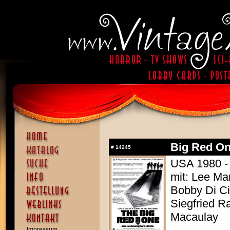
Big Red On
#
14245
USA 1980 - 
mit: Lee Ma
Bobby Di Ci
Siegfried R
Macaulay
Impressum