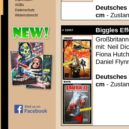
AGBs
Deutsches P
Datenschutz
cm
- Zustan
Widerrufsrecht
Biggles Eff
#
16007
Großbritann
mit: Neil D
Fiona Hutch
Daniel Fly
Deutsches 
cm
- Zustan