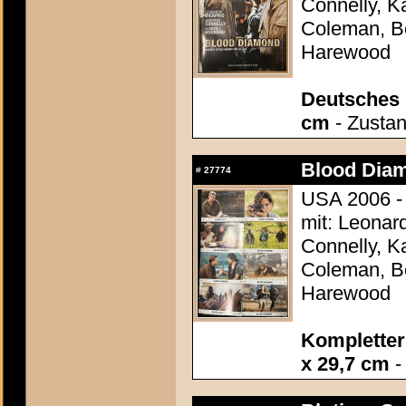
Connelly, K
Coleman, B
Harewood
Deutsches P
cm
- Zustan
Blood Dia
#
27774
USA 2006 -
mit: Leonar
Connelly, K
Coleman, B
Harewood
Kompletter 
x 29,7 cm
-