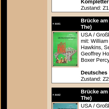
Kompletter
Zustand: Z1
Brücke am 
#
4441
The)
USA / Großb
mit: Willia
Hawkins, S
Geoffrey Ho
Boxer Percy
Deutsches 
Zustand: Z2 
Brücke am 
#
4442
The)
USA / Großb