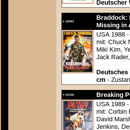
Deutscher 
Braddock: M
#
18982
Missing in A
USA 1988 - 
mit: Chuck N
Miki Kim, Y
Jack Rader,
Deutsches 
cm
- Zustan
Breaking Po
#
25158
USA 1989 - 
mit: Corbin
David Mars
Jenkins, De