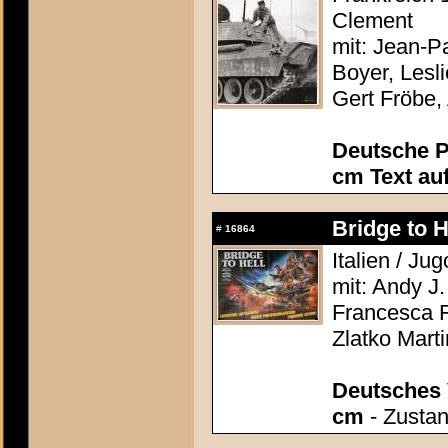
Clement
mit: Jean-P
Boyer, Lesl
Gert Fröbe,
Deutsche P
cm Text au
Bridge to H
#
16864
Italien / J
mit: Andy J.
Francesca F
Zlatko Mart
Deutsches 
cm
- Zustan