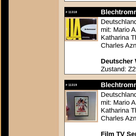
Blechtromm
#
11318
Deutschland
mit: Mario 
Katharina T
Charles Az
Deutscher 
Zustand: Z2
Blechtromm
#
11319
Deutschland
mit: Mario 
Katharina T
Charles Az
Film TV Se