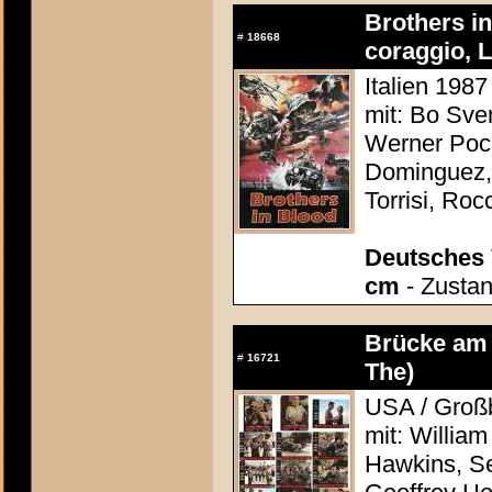
Brothers i
#
18668
coraggio, L
Italien 1987
mit: Bo Sve
Werner Poch
Dominguez, 
Torrisi, Roc
Deutsches 
cm
- Zustan
Brücke am 
#
16721
The)
USA / Großb
mit: Willia
Hawkins, S