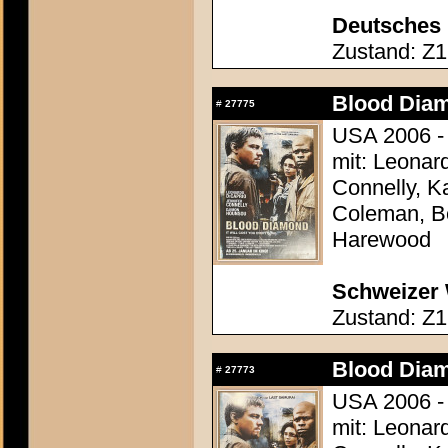
Deutsches 
Zustand: Z1 
Blood Dia
#
27775
USA 2006 -
mit: Leonar
Connelly, K
Coleman, B
Harewood
Schweizer 
Zustand: Z1
Blood Dia
#
27773
USA 2006 -
mit: Leonar