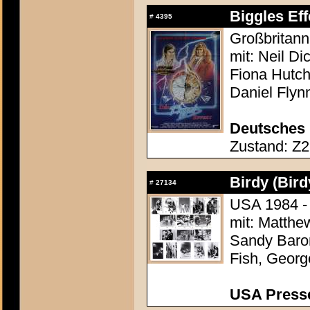
Biggles Eff
#
4395
Großbritann
mit: Neil D
Fiona Hutch
Daniel Fly
Deutsches 
Zustand: Z2 
Birdy (Bird
#
27134
USA 1984 - 
mit: Matthe
Sandy Baron
Fish, Georg
USA Presse