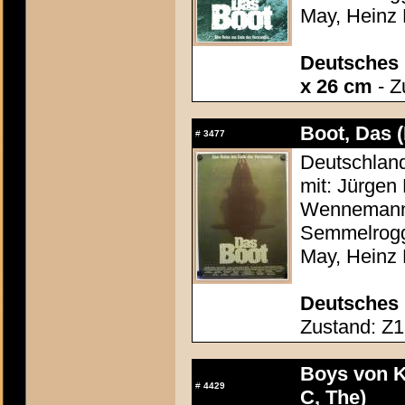
May, Heinz
Deutsches 
x 26 cm
- Z
Boot, Das 
#
3477
Deutschland
mit: Jürgen
Wennemann,
Semmelrogge
May, Heinz
Deutsches 
Zustand: Z1 
Boys von K
#
4429
C, The)