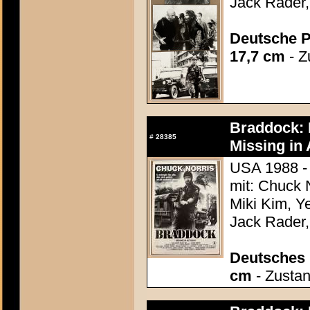
Jack Rader,
Deutsche P
17,7 cm
- Z
Braddock: M
#
28385
Missing in A
USA 1988 - 
mit: Chuck N
Miki Kim, Y
Jack Rader,
Deutsches P
cm
- Zustan