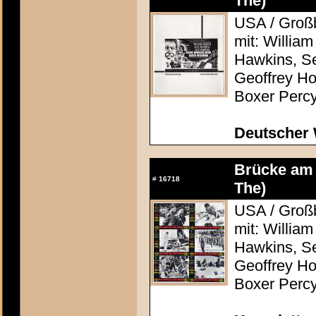
The)
USA / Großb
mit: Willia
Hawkins, S
Geoffrey Ho
Boxer Percy
Deutscher 
Brücke am 
#
16718
The)
USA / Großb
mit: Willia
Hawkins, S
Geoffrey Ho
Boxer Percy