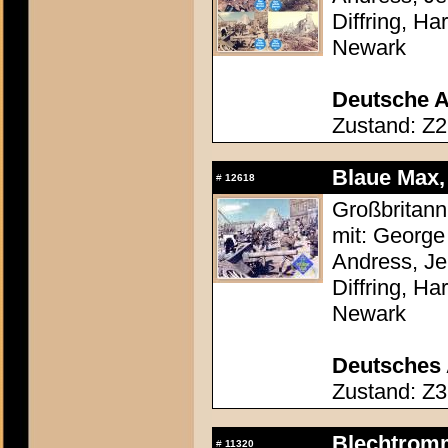
Diffring, H
Newark
Deutsche A
Zustand: Z2
Blaue Max,
#
12618
Großbritann
mit: Georg
Andress, Je
Diffring, H
Newark
Deutsches 
Zustand: Z3
Blechtromm
#
11320