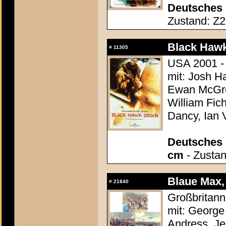
Deutsches 
Zustand: Z2 
Black Haw
#
11305
USA 2001 - 
mit: Josh H
Ewan McGreg
William Fic
Dancy, Ian 
Deutsches P
cm
- Zustan
Blaue Max,
#
21840
Großbritann
mit: Georg
Andress, Je