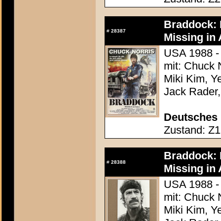
Braddock: M
#
28387
Missing in A
USA 1988 - 
mit: Chuck N
Miki Kim, Y
Jack Rader,
Deutsches 
Zustand: Z1 
Braddock: M
#
28388
Missing in A
USA 1988 - 
mit: Chuck N
Miki Kim, Y