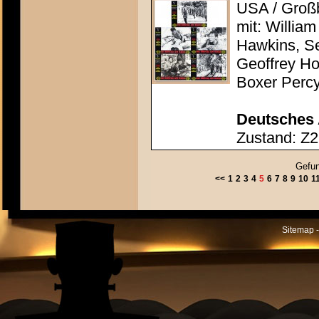
USA / Großb
mit: Willia
Hawkins, S
Geoffrey Ho
Boxer Percy
Deutsches 
Zustand: Z2
Gefun
<<
1
2
3
4
5
6
7
8
9
10
1
Sitemap -