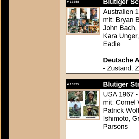
Blutiger S
#
19358
Australien 
mit: Bryan 
John Bach, 
Kara Unger,
Eadie
Deutsche A
- Zustand: 
Blutiger S
#
14895
USA 1967 - 
mit: Cornel
Patrick Wol
Ishimoto, G
Parsons