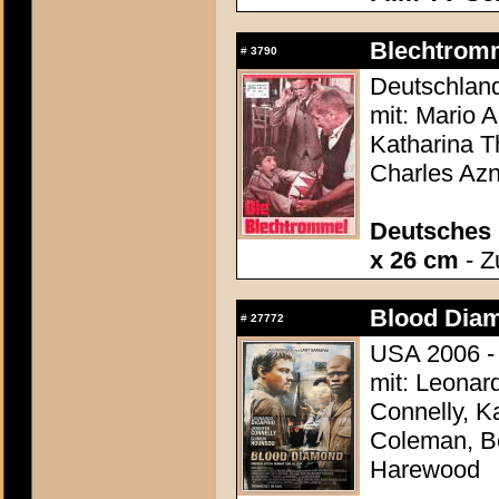
Blechtromm
#
3790
Deutschland
mit: Mario 
Katharina T
Charles Az
Deutsches 
x 26 cm
- Z
Blood Dia
#
27772
USA 2006 -
mit: Leonar
Connelly, K
Coleman, B
Harewood