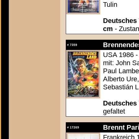
Tulin
Deutsches 
cm
- Zustan
Brennendes
#
7359
USA 1986 -
mit: John S
Paul Lamber
Alberto Ure
Sebastián L
Deutsches 
gefaltet
Brennt Pari
#
17269
Frankreich 