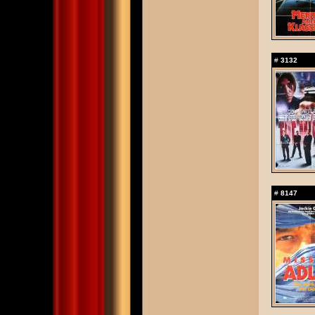
#
3132
#
8147