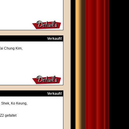
Verkauft!
Tai Chung Kim,
Verkauft!
n Shek, Ko Keung,
Z2 gefaltet