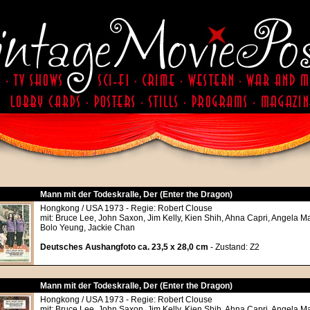
Mann mit der Todeskralle, Der (Enter the Dragon)
Hongkong / USA 1973 - Regie: Robert Clouse
mit: Bruce Lee, John Saxon, Jim Kelly, Kien Shih, Ahna Capri, Angela M
Bolo Yeung, Jackie Chan
Deutsches Aushangfoto ca. 23,5 x 28,0 cm
- Zustand: Z2
Mann mit der Todeskralle, Der (Enter the Dragon)
Hongkong / USA 1973 - Regie: Robert Clouse
mit: Bruce Lee, John Saxon, Jim Kelly, Kien Shih, Ahna Capri, Angela M