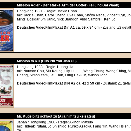
Mission Adler - Der starke Arm der Götter (Fei Jing Gai Waak)
Hongkong 1991 - Regie: Jackie Chan
mit: Jackie Chan, Carol Cheng, Eva Cobo, Shôko Ikeda, Vincent Lyn, Jo
Mintz, Bozidar Smiljanic, Nick Brandon, Aldo Sambrell, Ken Lo
Deutsches VideoFilmPlakat Din A1 ca. 59 x 84 cm
- Zustand: Z2 gefalt
Mission to Kill (Huo Pin You Jian Ou)
Hongkong 1983 - Regie: Huang Ha
mit: Norman Chu, Siu-Keung, Lily Li Li-Li, Wang Chung, Wong Ching, M
Cheng, Simon Yam, Lau Dan, Fung Hak-On, Wilson Tong
Deutsches VideoFilmPlakat DIN A2 ca. 42 x 59 cm
- Zustand: Z1 gefal
Mr. Kugelblitz schlägt zu (Ajia himitsu keisatsu)
Japan / Hongkong 1966 - Regie: Akinori Matsuo
mit: Hideaki Nitani, Jo Shishido, Ruriko Asaoka, Fang Yin, Wang Hsieh
Yu,