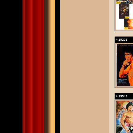
#
15201
#
15549