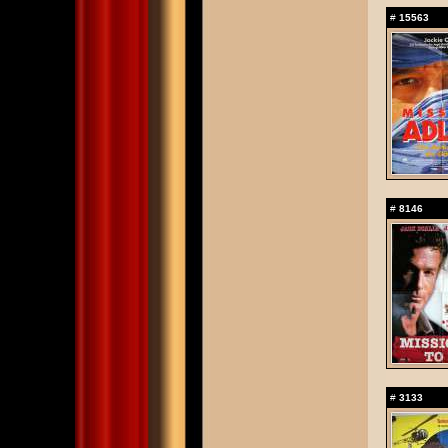
#
15563
#
8146
#
3133