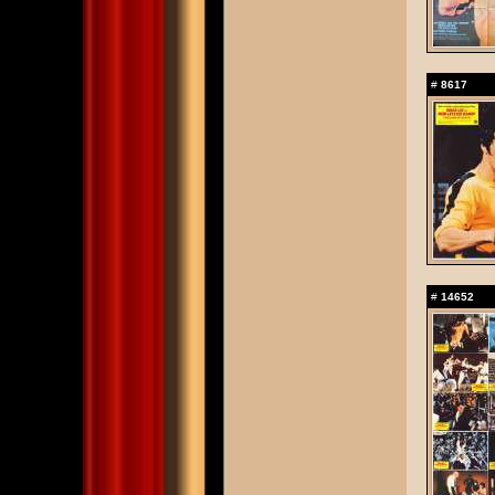
#
8617
#
14652