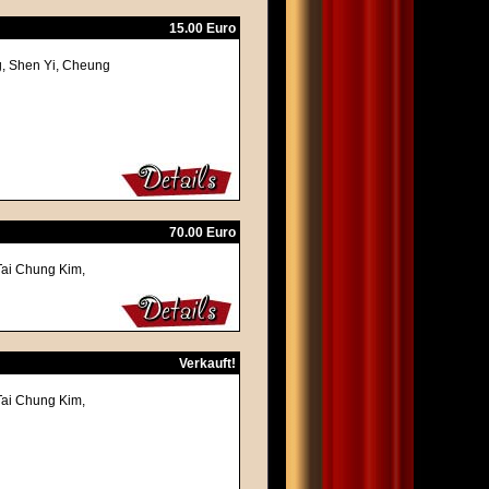
15.00 Euro
g, Shen Yi, Cheung
70.00 Euro
Tai Chung Kim,
Verkauft!
Tai Chung Kim,