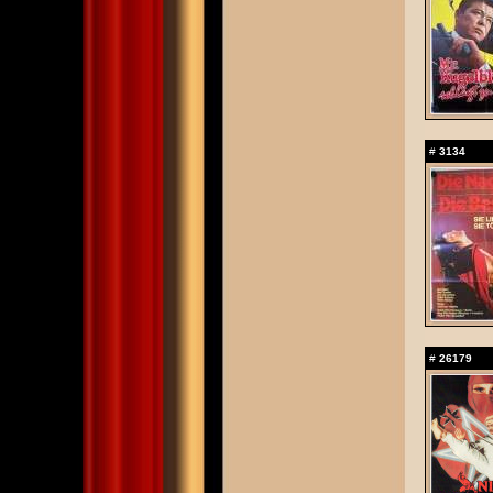
#
3134
#
26179