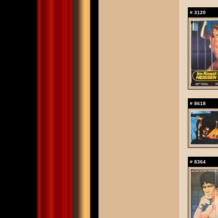
#
3120
#
8618
#
8364