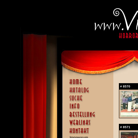
#
8570
#
8571
Impressum