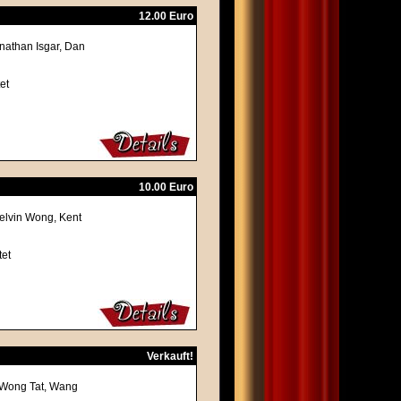
12.00 Euro
nathan Isgar, Dan
et
10.00 Euro
elvin Wong, Kent
tet
Verkauft!
, Wong Tat, Wang