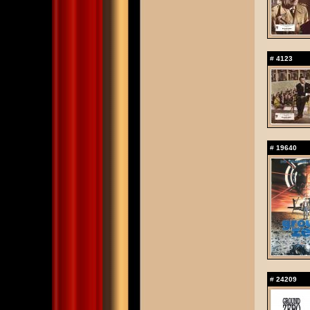
#
4123
#
19640
#
24209