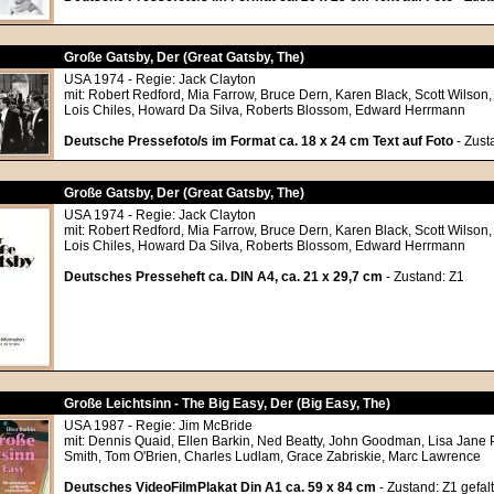
Große Gatsby, Der (Great Gatsby, The)
USA 1974 - Regie: Jack Clayton
mit: Robert Redford, Mia Farrow, Bruce Dern, Karen Black, Scott Wilson
Lois Chiles, Howard Da Silva, Roberts Blossom, Edward Herrmann
Deutsche Pressefoto/s im Format ca. 18 x 24 cm Text auf Foto
- Zust
Große Gatsby, Der (Great Gatsby, The)
USA 1974 - Regie: Jack Clayton
mit: Robert Redford, Mia Farrow, Bruce Dern, Karen Black, Scott Wilson
Lois Chiles, Howard Da Silva, Roberts Blossom, Edward Herrmann
Deutsches Presseheft ca. DIN A4, ca. 21 x 29,7 cm
- Zustand: Z1
Große Leichtsinn - The Big Easy, Der (Big Easy, The)
USA 1987 - Regie: Jim McBride
mit: Dennis Quaid, Ellen Barkin, Ned Beatty, John Goodman, Lisa Jane
Smith, Tom O'Brien, Charles Ludlam, Grace Zabriskie, Marc Lawrence
Deutsches VideoFilmPlakat Din A1 ca. 59 x 84 cm
- Zustand: Z1 gefalt