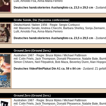
Lulli, Arnoldo Foa, Anna-Maria Ferrero
Deutsches handcoloriertes Aushangfoto ca. 23,5 x 29,5 cm
- Zustand
Große Sünde, Die (Suprema confessione)
Deutschland / Italien 1956 - Regie: Sergio Corbucci
mit: Massimo Serato, Andrea Checchi, Barbara Shelley, Sonja Ziemann, L
Lulli, Arnoldo Foa, Anna-Maria Ferrero
Deutsches handcoloriertes Aushangfoto ca. 23,5 x 29,5 cm
- Zustand
Ground Zero (Ground Zero.)
Australien 1987 - Regie: Bruce Myles / Michael Pattinson
mit: Colin Friels, Jack Thompson, Donald Pleasence, Natalie Bate, Bu
Simon Chilvers, Neil Fitzpatrick, Bob Maza, Beverley Dunn, Alan Hopgo
Deutsches VideoFilmPlakat Din A1 ca. 59 x 84 cm
- Zustand: Z1 gefalt
Ground Zero (Ground Zero.)
Australien 1987 - Regie: Bruce Myles / Michael Pattinson
mit: Colin Friels, Jack Thompson, Donald Pleasence, Natalie Bate, Bu