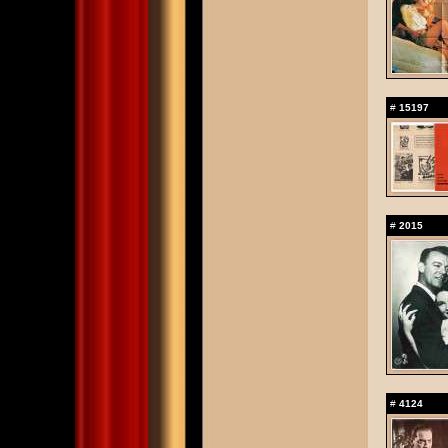
#
15197
#
2015
#
4124