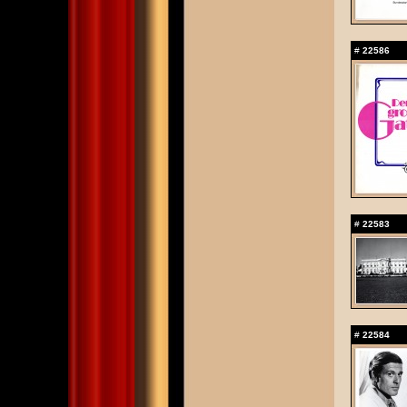
#
22586
#
22583
#
22584