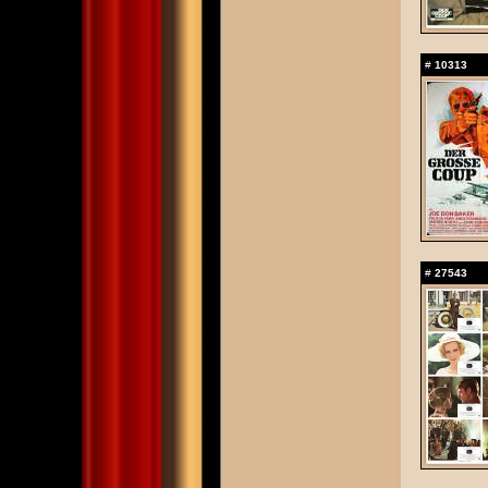
#
10313
#
27543