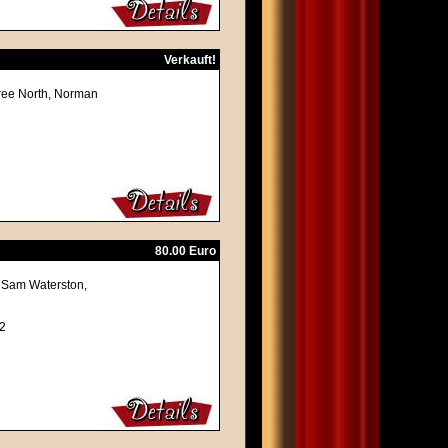
Verkauft!
eree North, Norman
80.00 Euro
, Sam Waterston,
Z2