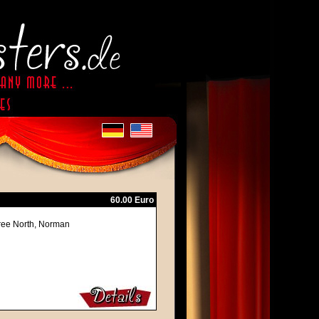
60.00 Euro
eree North, Norman