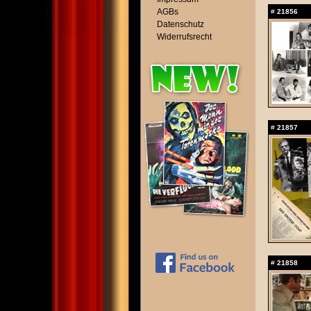
AGBs
#
21856
Datenschutz
Widerrufsrecht
#
21857
#
21858