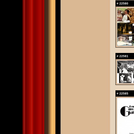
#
22580
#
22581
#
22585