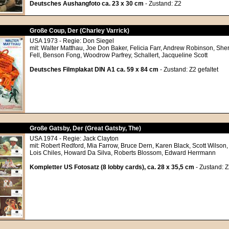
Deutsches Aushangfoto ca. 23 x 30 cm
- Zustand: Z2
Große Coup, Der (Charley Varrick)
USA 1973 - Regie: Don Siegel
mit: Walter Matthau, Joe Don Baker, Felicia Farr, Andrew Robinson, Sh
Fell, Benson Fong, Woodrow Parfrey, Schallert, Jacqueline Scott
Deutsches Filmplakat DIN A1 ca. 59 x 84 cm
- Zustand: Z2 gefaltet
Große Gatsby, Der (Great Gatsby, The)
USA 1974 - Regie: Jack Clayton
mit: Robert Redford, Mia Farrow, Bruce Dern, Karen Black, Scott Wilson
Lois Chiles, Howard Da Silva, Roberts Blossom, Edward Herrmann
Kompletter US Fotosatz (8 lobby cards), ca. 28 x 35,5 cm
- Zustand: 