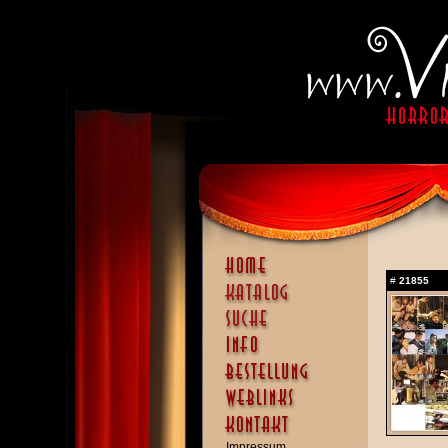
#
21855
Impressum