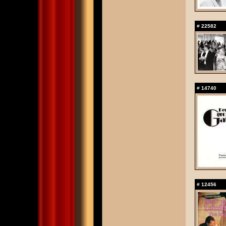
#
22582
#
14740
#
12456