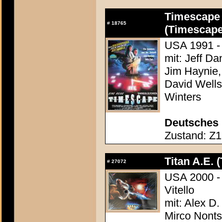
Timescape -
#
18765
(Timescape
USA 1991 -
mit: Jeff Da
Jim Haynie,
David Wells
Winters
Deutsches 
Zustand: Z1 
Titan A.E. (
#
27072
USA 2000 - 
Vitello
mit: Alex D.
Mirco Nonts