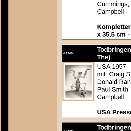
Cummings, 
Campbell
Kompletter 
x 35,5 cm
-
Todbringen
#
24094
The)
USA 1957 -
mit: Craig S
Donald Ran
Paul Smith,
Campbell
USA Presse
Todbringen