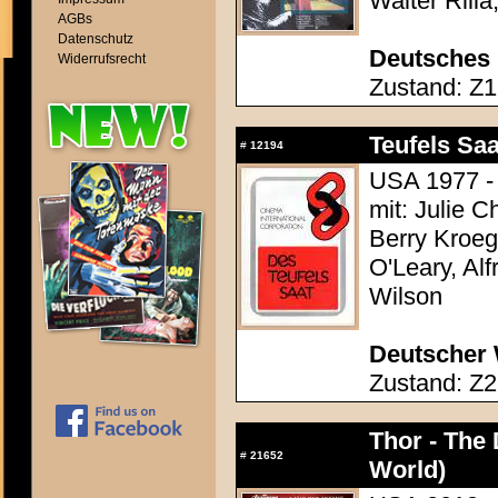
Walter Rill
AGBs
Datenschutz
Deutsches 
Widerrufsrecht
Zustand: Z1 
Teufels Sa
#
12194
USA 1977 -
mit: Julie C
Berry Kroege
O'Leary, Alf
Wilson
Deutscher 
Zustand: Z2
Thor - The
#
21652
World)