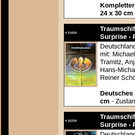
Kompletter
24 x 30 cm
Traumschiff
#
23420
Surprise - 
Deutschland
mit: Michae
Tramitz, Anj
Hans-Micha
Reiner Sch
Deutsches 
cm
- Zustan
Traumschiff
#
26230
Surprise - 
Deutschland