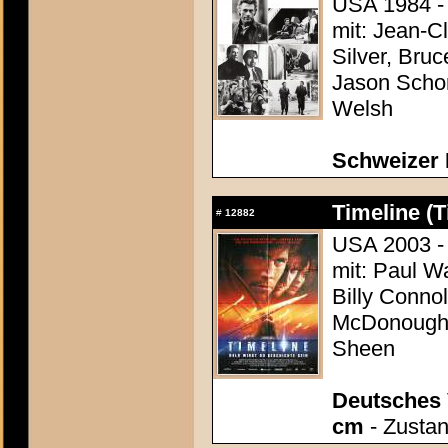
USA 1984 -
mit: Jean-
Silver, Bruc
Jason Scho
Welsh
Schweizer 
Timeline (T
#
12882
USA 2003 -
mit: Paul W
Billy Connol
McDonough,
Sheen
Deutsches 
cm
- Zustan