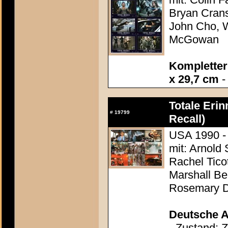
Bryan Crans
John Cho, W
McGowan
Kompletter 
x 29,7 cm
-
Totale Erin
#
19799
Recall)
USA 1990 -
mit: Arnold
Rachel Tico
Marshall Be
Rosemary 
Deutsche A
- Zustand: 