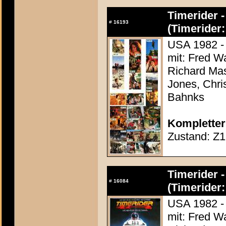
Timerider 
#
16193
(Timerider
USA 1982 - 
mit: Fred W
Richard Mas
Jones, Chr
Bahnks
Kompletter
Zustand: Z1
Timerider 
#
16084
(Timerider
USA 1982 - 
mit: Fred W