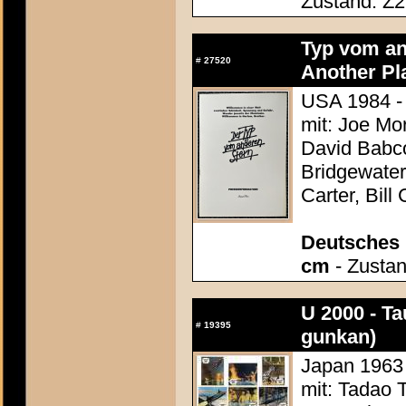
Zustand: Z2 
Typ vom an
#
27520
Another Pl
USA 1984 -
mit: Joe Mor
David Babc
Bridgewate
Carter, Bill
Deutsches P
cm
- Zustan
U 2000 - Ta
#
19395
gunkan)
Japan 1963 
mit: Tadao 