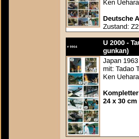
Ken Uehara,
Deutsche A
Zustand: Z2
U 2000 - Ta
#
9904
gunkan)
Japan 1963 
mit: Tadao 
Ken Uehara,
Kompletter
24 x 30 cm