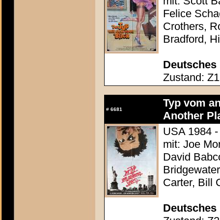
mit: Scott 
Felice Scha
Crothers, 
Bradford, H
Deutsches 
Zustand: Z1 
Typ vom an
#
6681
Another Pl
USA 1984 -
mit: Joe Mor
David Babc
Bridgewate
Carter, Bill
Deutsches 