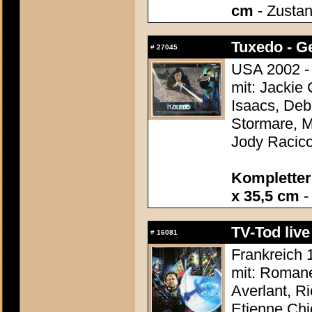
cm
- Zustan
Tuxedo - G
#
27045
USA 2002 -
mit: Jackie
Isaacs, Deb
Stormare, M
Jody Racico
Kompletter 
x 35,5 cm
-
TV-Tod liv
#
16081
Frankreich 
mit: Romane
Averlant, R
Etienne Chi