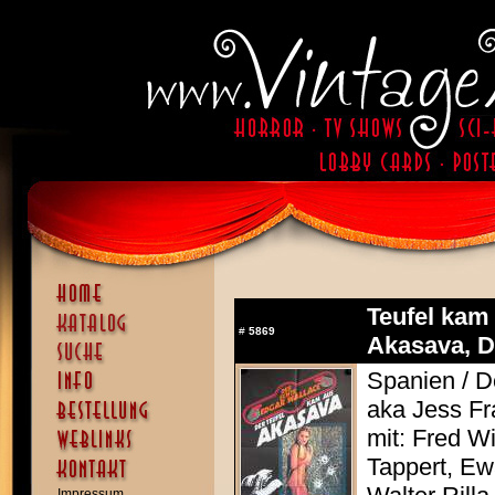
Teufel kam
#
5869
Akasava, D
Spanien / D
aka Jess F
mit: Fred W
Tappert, Ew
Impressum