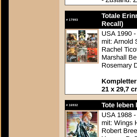
Totale Erin
#
17993
Recall)
USA 1990 -
mit: Arnold
Rachel Tico
Marshall Be
Rosemary 
Kompletter
21 x 29,7 
Tote leben
#
16932
USA 1988 -
mit: Wings 
Robert Bree