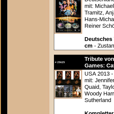
mit: Michae
Tramitz, Anj
Hans-Micha
Reiner Sch
Deutsches 
cm
- Zustan
Tribute vo
#
25625
Games: Cat
USA 2013 - 
mit: Jennif
Quaid, Taylo
Woody Harr
Sutherland
Kompletter 