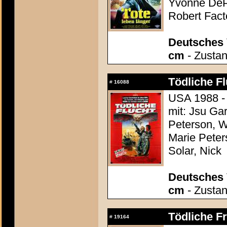
Yvonne DePa
Robert Fact
Deutsches 
cm
- Zustan
Tödliche Fl
#
16088
USA 1988 -
mit: Jsu Ga
Peterson, Wa
Marie Peters
Solar, Nick
Deutsches 
cm
- Zustan
Tödliche Fr
#
19164