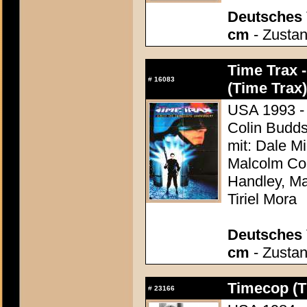
Deutsches 
cm
- Zustan
Time Trax 
#
16083
(Time Trax)
USA 1993 - 
Colin Budds
mit: Dale Mi
Malcolm Cor
Handley, M
Tiriel Mora
Deutsches 
cm
- Zustan
Timecop (
#
23166