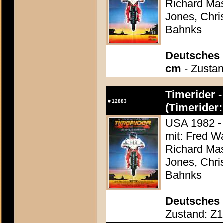
Richard Mas
Jones, Chr
Bahnks
Deutsches 
cm
- Zustan
Timerider 
#
12883
(Timerider
USA 1982 - 
mit: Fred W
Richard Mas
Jones, Chr
Bahnks
Deutsches 
Zustand: Z1 