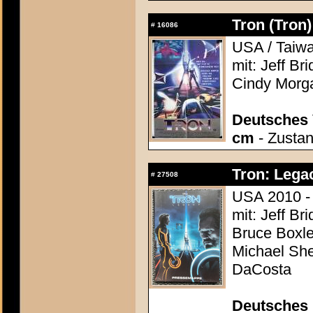
Tron (Tron)
#
16086
USA / Taiwa
mit: Jeff Br
Cindy Morg
Deutsches 
cm
- Zustan
Tron: Lega
#
27508
USA 2010 - 
mit: Jeff Br
Bruce Boxle
Michael She
DaCosta
Deutsches P