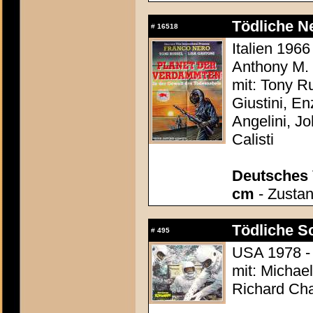
Tödliche Ne
#
16518
Italien 1966
Anthony M.
mit: Tony R
Giustini, E
Angelini, Jo
Calisti
Deutsches 
cm
- Zustan
Tödliche S
#
495
USA 1978 - 
mit: Michae
Richard Cha