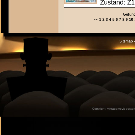
Zustand: Z1 
Gefund
<<
1
2
3
4
5
6
7
8
9
10
Sitemap -
Copyright:
vintagemovieposter