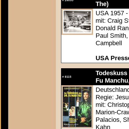
#
24095
The)
USA 1957 -
mit: Craig S
Donald Ran
Paul Smith,
Campbell
USA Presse
Todeskuss 
#
8115
Fu Manchu,
Deutschland
Regie: Jesu
mit: Christ
Marion-Craw
Palacios, S
Kahn