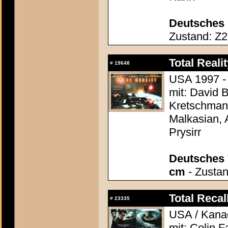
Deutsches 
Zustand: Z2 
Total Realit
#
19648
USA 1997 - 
mit: David 
Kretschmann
Malkasian, 
Prysirr
Deutsches 
cm
- Zustan
Total Recall
#
23335
USA / Kana
mit: Colin F