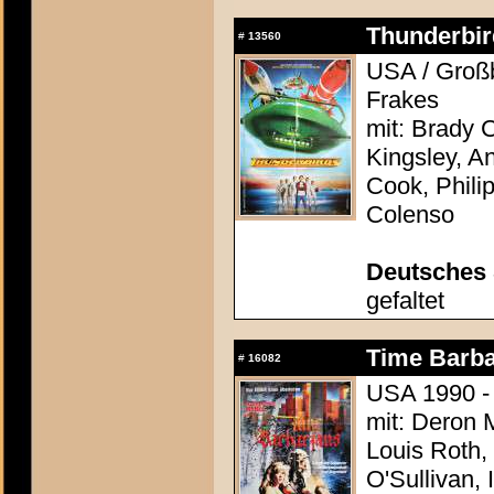
Thunderbir
#
13560
USA / Großb
Frakes
mit: Brady C
Kingsley, A
Cook, Phili
Colenso
Deutsches
gefaltet
Time Barba
#
16082
USA 1990 - 
mit: Deron 
Louis Roth,
O'Sullivan, 