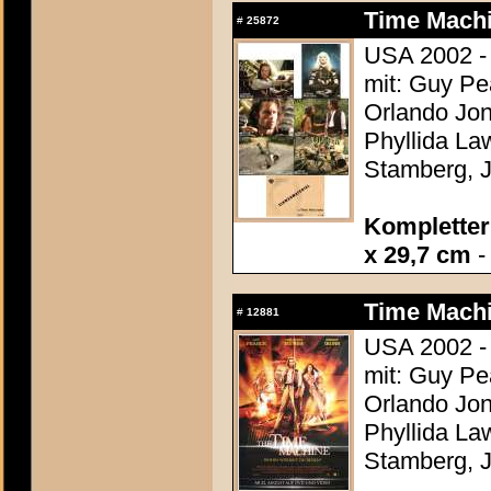
Time Machi
#
25872
USA 2002 - 
mit: Guy P
Orlando Jon
Phyllida La
Stamberg, 
Kompletter 
x 29,7 cm
-
Time Machi
#
12881
USA 2002 - 
mit: Guy P
Orlando Jon
Phyllida La
Stamberg, 