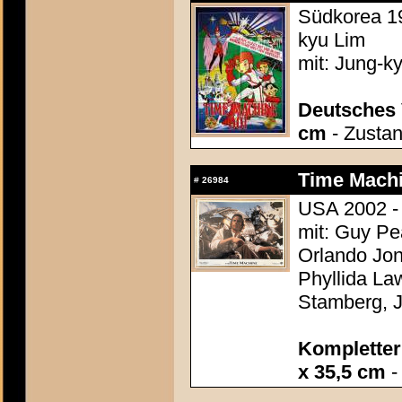
Südkorea 19
kyu Lim
mit: Jung-k
Deutsches 
cm
- Zustan
Time Machi
#
26984
USA 2002 - 
mit: Guy P
Orlando Jon
Phyllida La
Stamberg, 
Kompletter 
x 35,5 cm
-