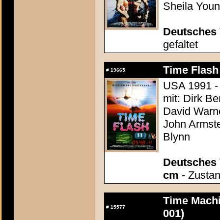
Sheila You
Deutsches 
gefaltet
Time Flash
#
19665
USA 1991 - 
mit: Dirk Be
David Warne
John Armste
Blynn
Deutsches 
cm
- Zustan
Time Mach
#
15577
001)