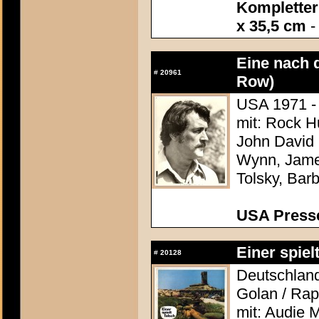
Kompletter 
x 35,5 cm
-
Eine nach d
#
20961
Row)
USA 1971 -
mit: Rock H
John David
Wynn, Jame
Tolsky, Bar
USA Presse
Einer spiel
#
20128
Deutschland
Golan / Ra
mit: Audie 