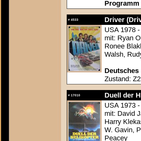
Programm c
Driver (Dri
#
4533
USA 1978 - 
mit: Ryan O
Ronee Blakl
Walsh, Rud
Deutsches 
Zustand: Z2 
Duell der H
#
17010
USA 1973 - 
mit: David 
Harry Klek
W. Gavin, P
Peacey