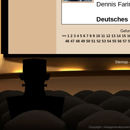
Dennis Fari
Deutsches 
Gefun
<<
1
2
3
4
5
6
7
8
9
10
11
12
13
14
15
1
46
47
48
49
50
51
52
53
54
55
56
57
5
Sitemap -
Copyright:
vintagemovieposter