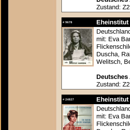
Zustand: Z2
Eheinstitut
#
9678
Deutschland
mit: Eva Ba
Flickenschi
Duscha, Rai
Welitsch, B
Deutsches 
Zustand: Z2
Eheinstitut
#
24827
Deutschland
mit: Eva Ba
Flickenschi