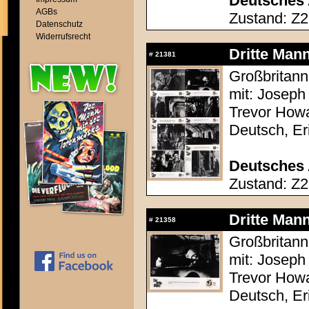
Deutsches 
AGBs
Zustand: Z2
Datenschutz
Widerrufsrecht
Dritte Mann
#
21381
Großbritann
mit: Joseph 
Trevor Howa
Deutsch, Er
Deutsches 
Zustand: Z2
Dritte Mann
#
21358
Großbritann
mit: Joseph 
Trevor Howa
Deutsch, Er