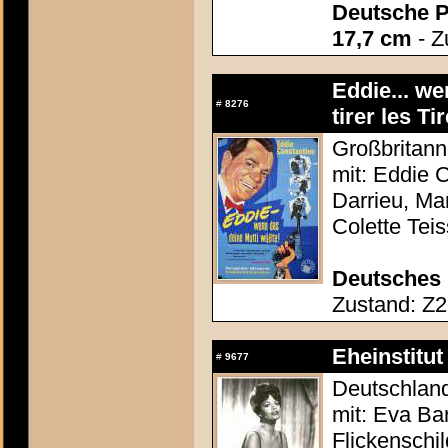
Deutsche P
17,7 cm
- Z
Eddie... we
#
8276
tirer les Ti
Großbritanni
mit: Eddie 
Darrieu, Ma
Colette Teis
Deutsches 
Zustand: Z2 
Eheinstitut
#
9677
Deutschland
mit: Eva Ba
Flickenschi