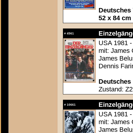
Deutsches 
52 x 84 cm
Einzelgänge
#
4561
USA 1981 -
mit: James 
James Belus
Dennis Fari
Deutsches 
Zustand: Z2 
Einzelgänge
#
10661
USA 1981 -
mit: James 
James Belus