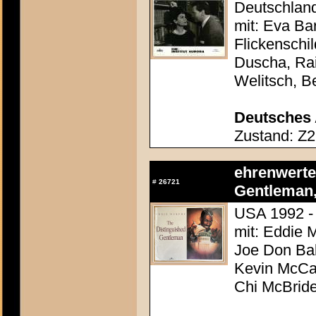
Deutschland
mit: Eva Ba
Flickenschi
Duscha, Rai
Welitsch, B
Deutsches 
Zustand: Z2
ehrenwerte
#
26721
Gentleman,
USA 1992 -
mit: Eddie 
Joe Don Bak
Kevin McCar
Chi McBrid