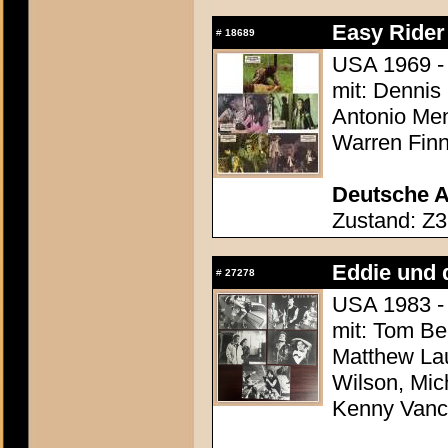
Easy Rider
#
18689
USA 1969 -
mit: Dennis
Antonio Men
Warren Finn
Deutsche A
Zustand: Z3
Eddie und d
#
27278
USA 1983 - 
mit: Tom Be
Matthew Lau
Wilson, Mic
Kenny Van