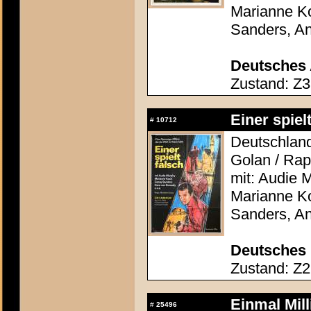
Marianne Ko
Sanders, A
Deutsches 
Zustand: Z3
Einer spiel
#
10712
Deutschland
Golan / Ra
mit: Audie 
Marianne Ko
Sanders, A
Deutsches 
Zustand: Z2 
Einmal Mill
#
25496