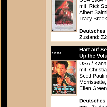
mit: Rick Sp
Albert Salmi
Tracy Broo
Deutsches 
Zustand: Z2 
Hart auf S
#
20252
Up the Vol
USA / Kanad
mit: Christ
Scott Pauli
Morrissette
Ellen Gree
Deutsches 
cm
- Zustan