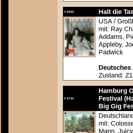
Halt die Ta
#
9935
USA / Großb
mit: Ray Ch
Addams, Pie
Appleby, J
Padwick
Deutsches 
Zustand: Z1
Hamburg Op
Festival (
#
5733
Big Gig Fes
Deutschland
mit: Coloss
Mann, Juicy