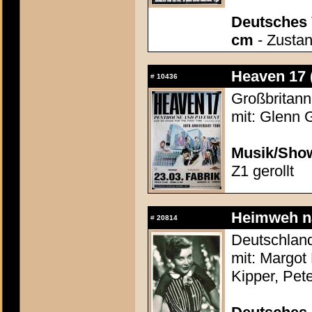
Deutsches 
cm
- Zustan
Heaven 17 
#
10436
Großbritann
mit: Glenn 
Musik/Show
Z1 gerollt
Heimweh na
#
20814
Deutschland
mit: Margot 
Kipper, Pet