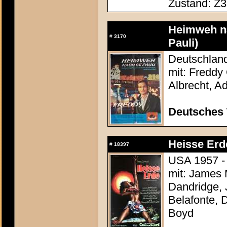
Zustand: Z3
Heimweh na
#
3170
Pauli)
Deutschland
mit: Freddy
Albrecht, A
Deutsches
Heisse Erde
#
18397
USA 1957 -
mit: James 
Dandridge, 
Belafonte, 
Boyd