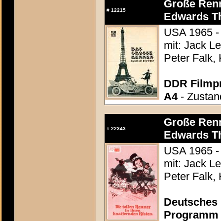
Große Renn
#
12215
Edwards Th
USA 1965 -
mit: Jack L
Peter Falk,
DDR Filmp
A4
- Zustand
Große Renn
#
22343
Edwards Th
USA 1965 -
mit: Jack L
Peter Falk,
Deutsches 
Programm c