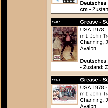
Deutsches P
cm
- Zustan
Grease - S
#
1407
USA 1978 - 
mit: John T
Channing, J
Avalon
Deutsches 
- Zustand: 
Grease - S
#
8132
USA 1978 - 
mit: John T
Channing, J
Avalon