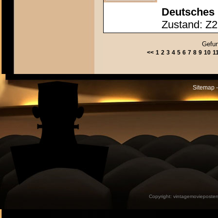
Deutsches 
Zustand: Z2 
Gefun
<<
1
2
3
4
5
6
7
8
9
10
1
Sitemap -
Copyright:
vintagemovieposter