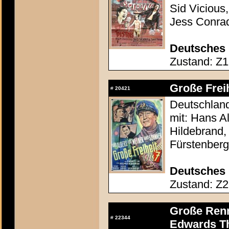
Sid Vicious
Jess Conrad
Deutsches 
Zustand: Z1 
Große Freih
#
20421
Deutschland
mit: Hans A
Hildebrand,
Fürstenberg
Deutsches 
Zustand: Z2 
Große Renn
#
22344
Edwards Th