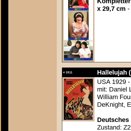
Kompletter 
x 29,7 cm
-
Hallelujah (
#
3511
USA 1929 - 
mit: Daniel
William Fou
DeKnight, E
Deutsches 
Zustand: Z2 