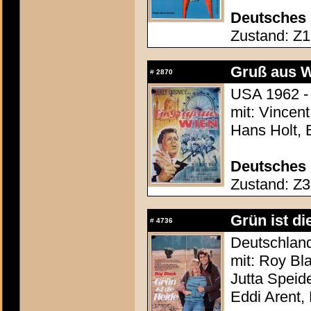
Deutsches 
Zustand: Z1 
Gruß aus W
#
2870
USA 1962 - 
mit: Vincen
Hans Holt, 
Deutsches 
Zustand: Z3 
Grün ist di
#
4736
Deutschland
mit: Roy Bla
Jutta Speid
Eddi Arent,