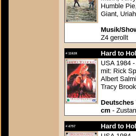
Humble Pie
Giant, Uria
Musik/Show
Z4 gerollt
Hard to Hol
#
11628
USA 1984 - 
mit: Rick Sp
Albert Salmi
Tracy Broo
Deutsches 
cm
- Zustan
Hard to Hol
#
4757
USA 1984 - 