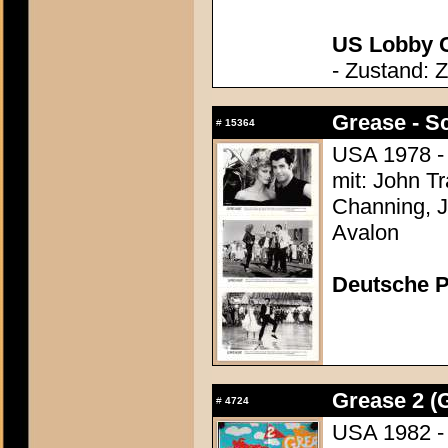
US Lobby C
- Zustand: 
Grease - S
#
15364
USA 1978 - 
mit: John T
Channing, J
Avalon
Deutsche P
Grease 2 (
#
4724
USA 1982 - 