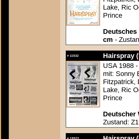
Lake, Ric O
Prince
Deutsches P
cm
- Zustan
Hairspray 
#
11532
USA 1988 -
mit: Sonny 
Fitzpatrick,
Lake, Ric O
Prince
Deutscher 
Zustand: Z1
Hairspray 
#
19522