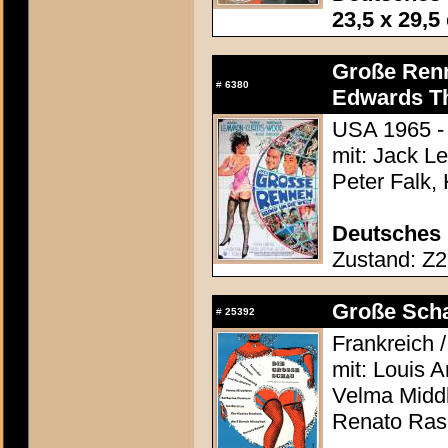
23,5 x 29,5
Große Renn
#
6380
Edwards Th
USA 1965 -
mit: Jack L
Peter Falk,
Deutsches 
Zustand: Z2 
Große Schau
#
25392
Frankreich /
mit: Louis 
Velma Middl
Renato Ras