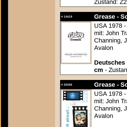
Zustand: Z2
Grease - S
#
14419
USA 1978 - 
mit: John T
Channing, J
Avalon
Deutsches P
cm
- Zustan
Grease - S
#
26266
USA 1978 - 
mit: John T
Channing, J
Avalon