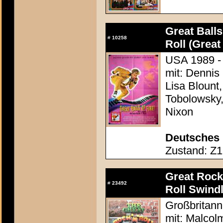
Great Balls
#
10258
Roll (Great 
USA 1989 -
mit: Dennis
Lisa Blount
Tobolowsky,
Nixon
Deutsches 
Zustand: Z1 
Great Rock 
#
23492
Roll Swindl
Großbritann
mit: Malcol