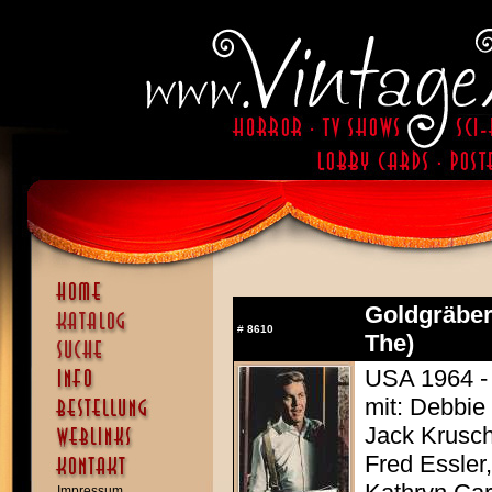
Goldgräber
#
8610
The)
USA 1964 - 
mit: Debbie
Jack Krusch
Fred Essler
Impressum