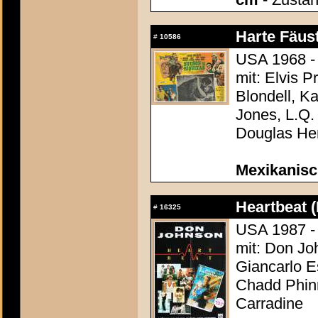
Harte Fäust
#
10586
USA 1968 - 
mit: Elvis P
Blondell, K
Jones, L.Q.
Douglas He
Mexikanisc
Heartbeat (
#
16325
USA 1987 - 
mit: Don Jo
Giancarlo E
Chadd Phinn
Carradine