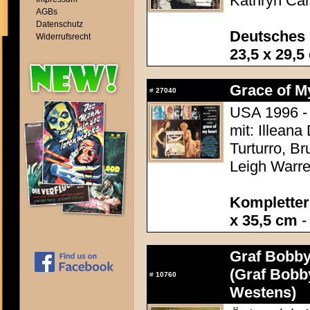
Kathryn Ca
AGBs
Datenschutz
Deutsches 
Widerrufsrecht
23,5 x 29,5
Grace of M
#
27040
USA 1996 - 
mit: Illeana
Turturro, Br
Leigh Warre
Kompletter 
x 35,5 cm
-
Graf Bobby
(Graf Bobb
#
10760
Westens)