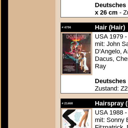
Deutsches 
x 26 cm
- Z
Hair (Hair)
#
4756
USA 1979 -
mit: John S
D'Angelo, A
Dacus, Cher
Ray
Deutsches 
Zustand: Z2 
Hairspray 
#
21468
USA 1988 -
mit: Sonny 
Fitzpatrick,