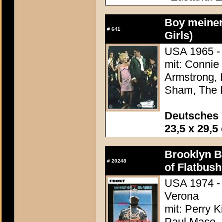
Boy meiner
#
641
Girls)
USA 1965 - 
mit: Connie 
Armstrong, 
Sham, The 
Deutsches 
23,5 x 29,5
Brooklyn B
#
20248
of Flatbush
USA 1974 - 
Verona
mit: Perry K
Paul Mace, 