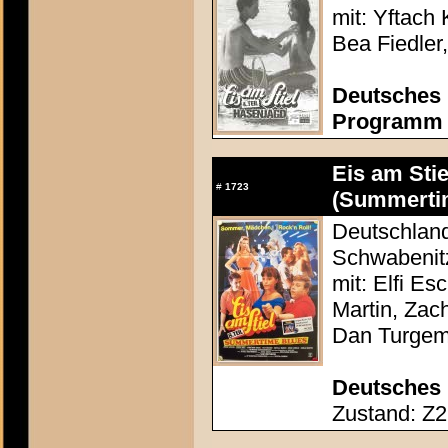
mit: Yftach 
Bea Fiedler
Deutsches 
Programm c
Eis am Stie
#
1723
(Summertim
Deutschland
Schwabenit
mit: Elfi E
Martin, Zac
Dan Turge
Deutsches 
Zustand: Z2 