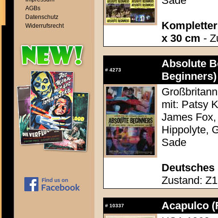
Sade
AGBs
Datenschutz
Kompletter 
Widerrufsrecht
x 30 cm
- Z
Absolute B
#
4273
Beginners)
Großbritann
mit: Patsy 
James Fox,
Hippolyte, 
Sade
Deutsches 
Zustand: Z1 
Acapulco (
#
10337