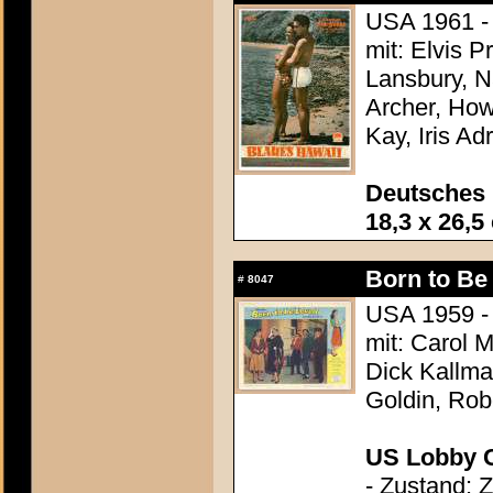
USA 1961 -
mit: Elvis 
Lansbury, N
Archer, How
Kay, Iris Ad
Deutsches 
18,3 x 26,5
Born to Be
#
8047
USA 1959 -
mit: Carol 
Dick Kallman
Goldin, Rob
US Lobby C
- Zustand: 