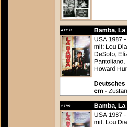
Bamba, La
#
17176
USA 1987 - 
mit: Lou Di
DeSoto, Eli
Pantoliano,
Howard Hun
Deutsches 
cm
- Zustan
Bamba, La
#
6705
USA 1987 - 
mit: Lou Di