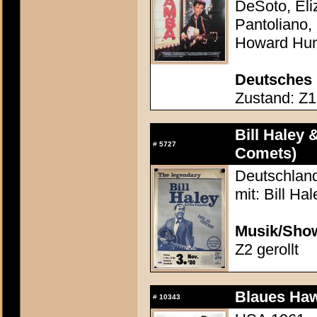
DeSoto, Eli
Pantoliano,
Howard Hun
Deutsches 
Zustand: Z1 
Bill Haley 
#
5727
Comets)
Deutschland
mit: Bill H
Musik/Show
Z2 gerollt
Blaues Haw
#
10343