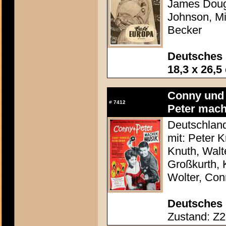
James Dougl
Johnson, M
Becker
Deutsches 
18,3 x 26,5
Conny und
#
7412
Peter mach
Deutschland
mit: Peter 
Knuth, Walt
Großkurth, 
Wolter, Co
Deutsches 
Zustand: Z2 