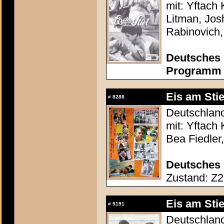
mit: Yftach
Litman, Josh
Rabinovich,
Deutsches 
Programm c
Eis am Stie
#
8288
Deutschland
mit: Yftach 
Bea Fiedler
Deutsches 
Zustand: Z2 
Eis am Stie
#
5191
Deutschland