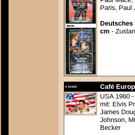
Paris, Paul
Deutsches 
cm
- Zustan
Café Europa
#
10440
USA 1960 -
mit: Elvis P
James Dougl
Johnson, M
Becker