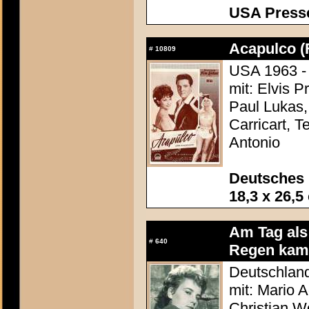
USA Presse
Acapulco (
#
10809
USA 1963 - 
mit: Elvis 
Paul Lukas,
Carricart, T
Antonio
Deutsches 
18,3 x 26,5
Am Tag als
#
640
Regen kam
Deutschland
mit: Mario 
Christian Wo