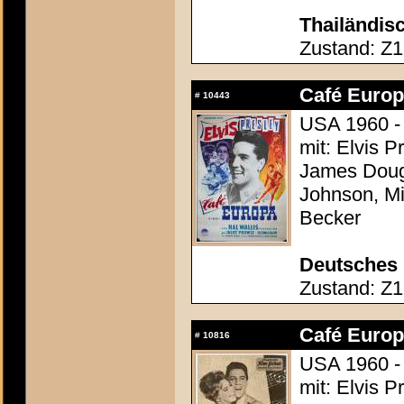
Thailändisc
Zustand: Z1 
Café Europa
#
10443
USA 1960 -
mit: Elvis P
James Dougl
Johnson, M
Becker
Deutsches 
Zustand: Z1 
Café Europa
#
10816
USA 1960 -
mit: Elvis P