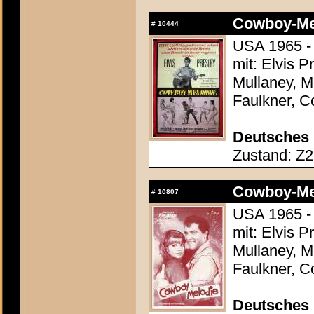
Cowboy-Mel
#
10444
USA 1965 -
mit: Elvis P
Mullaney, M
Faulkner, C
Deutsches 
Zustand: Z2 
Cowboy-Mel
#
10807
USA 1965 -
mit: Elvis P
Mullaney, M
Faulkner, C
Deutsches 