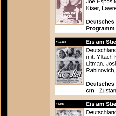
Joe Esposit
Kiser, Lawr
Deutsches 
Programm c
Eis am Stie
#
17418
Deutschland
mit: Yftach
Litman, Josh
Rabinovich,
Deutsches P
cm
- Zustan
Eis am Stie
#
5192
Deutschland