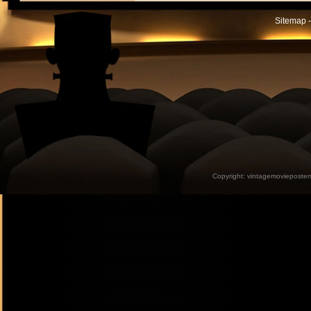
Sitemap -
Copyright:
vintagemovieposter