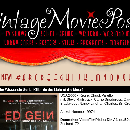
he Wisconsin Serial Killer (In the Light of the Moon)
USA 2000 - Regie: Chuck Parello
mit: Steve Railsback, Carrie Snodgress, Car
Blackwood, Nancy Linehan Charles, Bill Cr
Artikel-Nummer: 9974
Deutsches VideoFilmPlakat Din A1 ca. 59
Zustand: Z2