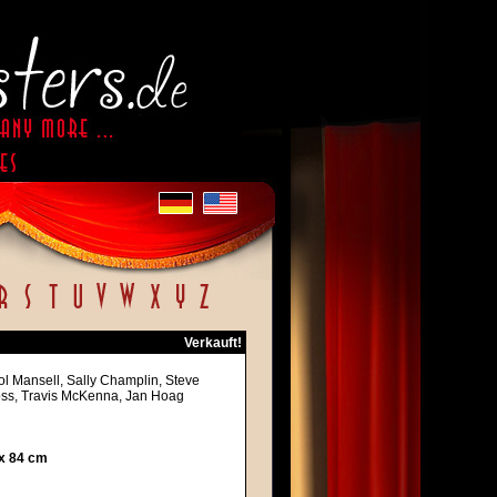
Verkauft!
ol Mansell, Sally Champlin, Steve
oss, Travis McKenna, Jan Hoag
 x 84 cm