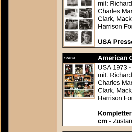
mit: Richar
Charles Mar
Clark, Mack
Harrison Fo
USA Presse
American Gr
#
23903
USA 1973 -
mit: Richar
Charles Mar
Clark, Mack
Harrison Fo
Kompletter 
cm
- Zustan