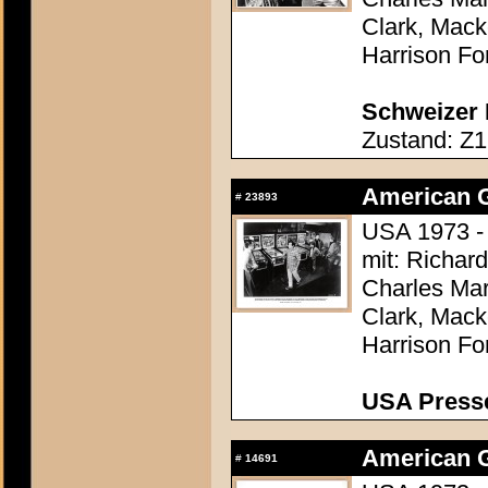
Clark, Mack
Harrison Fo
Schweizer P
Zustand: Z1
American Gr
#
23893
USA 1973 -
mit: Richar
Charles Mar
Clark, Mack
Harrison Fo
USA Presse
American Gr
#
14691