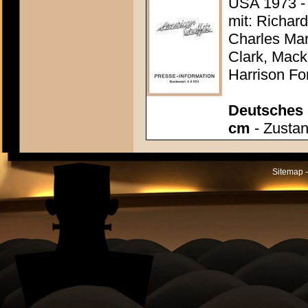
USA 1973 -
mit: Richar
Charles Mar
Clark, Mack
Harrison Fo
Deutsches P
cm
- Zustan
Sitemap -