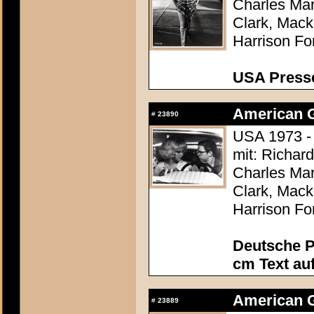
Charles Mar
Clark, Mack
Harrison Fo
USA Presse
American Gr
#
23890
USA 1973 -
mit: Richar
Charles Mar
Clark, Mack
Harrison Fo
Deutsche P
cm Text au
American Gr
#
23889