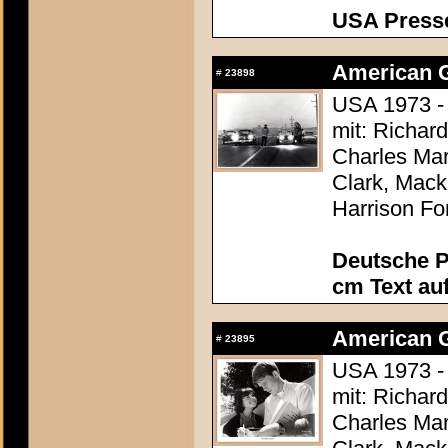
USA Presse
American Gr
#
23898
USA 1973 -
mit: Richar
Charles Mar
Clark, Mack
Harrison Fo
Deutsche P
cm Text au
American Gr
#
23895
USA 1973 -
mit: Richar
Charles Mar