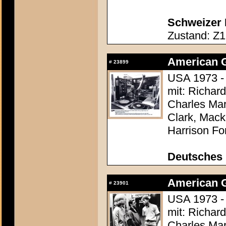
Schweizer P
Zustand: Z1
American Gr
#
23899
USA 1973 -
mit: Richar
Charles Mar
Clark, Mack
Harrison Fo
Deutsches 
American Gr
#
23901
USA 1973 -
mit: Richar
Charles Mar