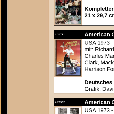
Kompletter
21 x 29,7 
American Gr
#
24731
USA 1973 -
mit: Richar
Charles Mar
Clark, Mack
Harrison Fo
Deutsches 
Grafik: Davi
American Gr
#
23902
USA 1973 -