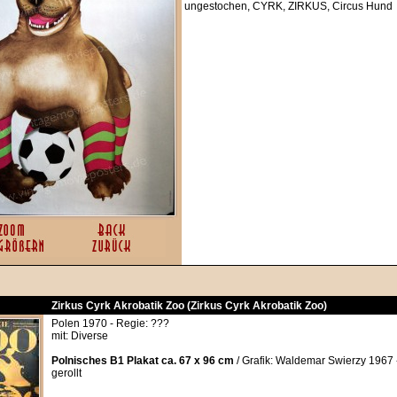
ungestochen, CYRK, ZIRKUS, Circus Hund
Zirkus Cyrk Akrobatik Zoo (Zirkus Cyrk Akrobatik Zoo)
Polen 1970 - Regie: ???
mit: Diverse
Polnisches B1 Plakat ca. 67 x 96 cm
/ Grafik: Waldemar Swierzy 1967 
gerollt