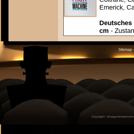
Emerick, Ca
Deutsches P
cm
- Zustan
Sitemap -
Copyright:
vintagemovieposter