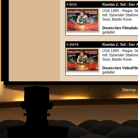
Rambo 2. Teil - Der 
#
8215
USA 1985 - Regie: G
mit: Sylvester Stallo
Soul, Martin Kove
Deutsches Filmplaka
gefaltet
Rambo 2. Teil - Der 
#
25276
USA 1985 - Regie: G
mit: Sylvester Stallo
Soul, Martin Kove
Deutsches VideoFilm
gefaltet
Sitemap -