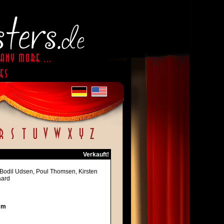
Verkauft!
, Bodil Udsen, Poul Thomsen, Kirsten
aard
cm