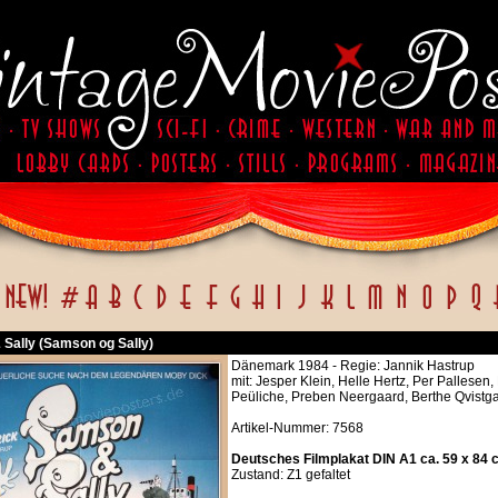
Sally (Samson og Sally)
Dänemark 1984 - Regie: Jannik Hastrup
mit: Jesper Klein, Helle Hertz, Per Pallesen
Peüliche, Preben Neergaard, Berthe Qvistg
Artikel-Nummer: 7568
Deutsches Filmplakat DIN A1 ca. 59 x 84 
Zustand: Z1 gefaltet