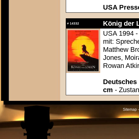
USA Presse
König der 
#
14332
USA 1994 - 
mit: Sprech
Matthew Bro
Jones, Moir
Rowan Atki
Deutsches P
cm
- Zustan
Sitemap -