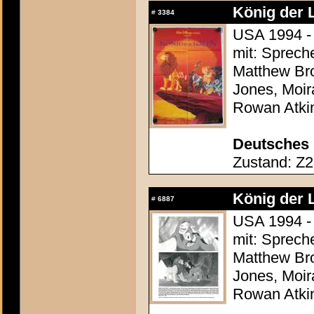
König der 
#
3384
USA 1994 - 
mit: Sprech
Matthew Bro
Jones, Moir
Rowan Atki
Deutsches 
Zustand: Z2 
König der 
#
6887
USA 1994 - 
mit: Sprech
Matthew Bro
Jones, Moir
Rowan Atki