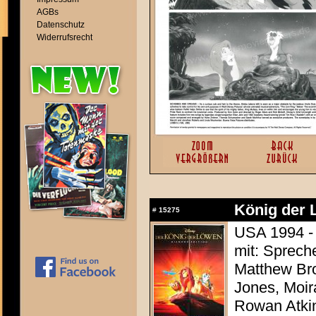
AGBs
Datenschutz
Widerrufsrecht
König der 
#
15275
USA 1994 - 
mit: Sprech
Matthew Bro
Jones, Moir
Rowan Atki