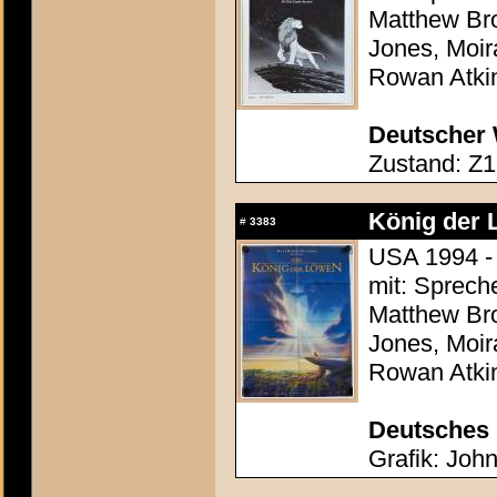
Matthew Bro
Jones, Moir
Rowan Atki
Deutscher 
Zustand: Z1
König der 
#
3383
USA 1994 - 
mit: Sprech
Matthew Bro
Jones, Moir
Rowan Atki
Deutsches 
Grafik: John