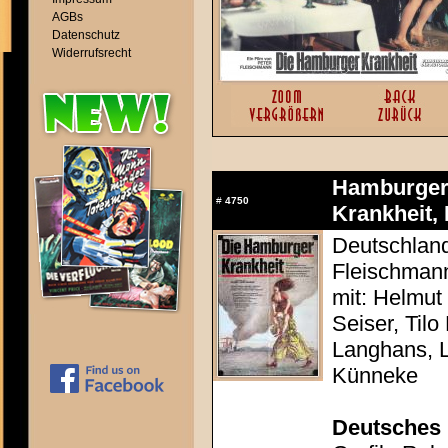
AGBs
Datenschutz
Widerrufsrecht
Hamburger 
#
4750
Krankheit, 
Deutschland
Fleischman
mit: Helmut
Seiser, Tilo
Langhans, 
Künneke
Deutsches 