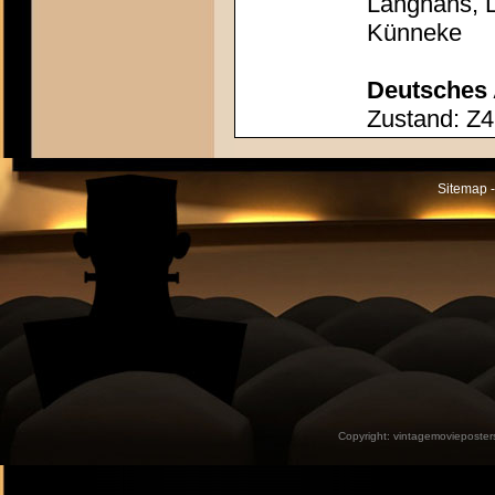
Langhans, 
Künneke
Deutsches 
Zustand: Z4
Sitemap -
Copyright:
vintagemovieposter