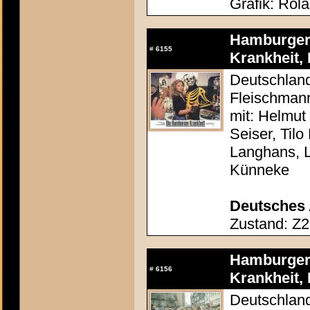
Grafik: Rola
Hamburger 
#
6155
Krankheit, 
Deutschland
Fleischman
mit: Helmut
Seiser, Tilo
Langhans, 
Künneke
Deutsches 
Zustand: Z2
Hamburger 
#
6156
Krankheit, 
Deutschland