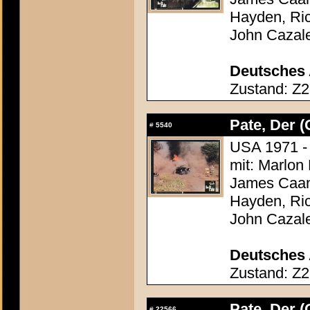
Hayden, Ric
John Cazal
Deutsches 
Zustand: Z2
Pate, Der (
#
5540
USA 1971 - 
mit: Marlon
James Caan,
Hayden, Ric
John Cazal
Deutsches 
Zustand: Z2
Pate, Der (
#
22566