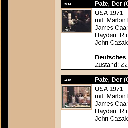
Pate, Der (
#
5532
USA 1971 - 
mit: Marlon
James Caan,
Hayden, Ric
John Cazal
Deutsches 
Zustand: Z2
Pate, Der (
#
1135
USA 1971 - 
mit: Marlon
James Caan,
Hayden, Ric
John Cazal