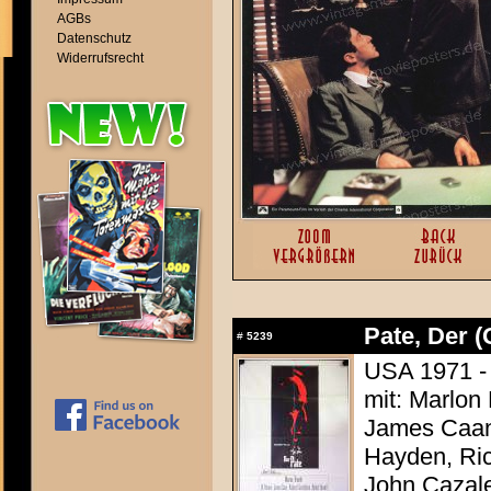
AGBs
Datenschutz
Widerrufsrecht
Pate, Der (
#
5239
USA 1971 - 
mit: Marlon
James Caan,
Hayden, Ric
John Cazal