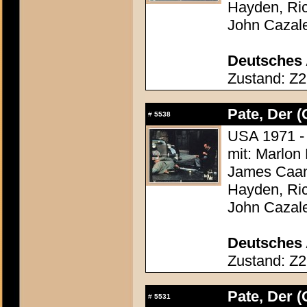
Hayden, Ric
John Cazal
Deutsches 
Zustand: Z2
Pate, Der (
#
5538
USA 1971 - 
mit: Marlon
James Caan,
Hayden, Ric
John Cazal
Deutsches 
Zustand: Z2
Pate, Der (
#
5531