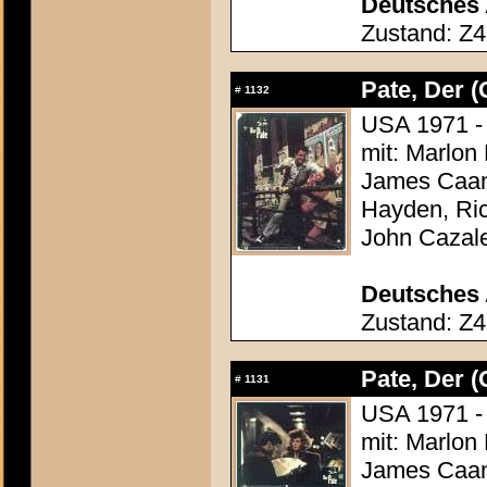
Deutsches 
Zustand: Z4
Pate, Der (
#
1132
USA 1971 - 
mit: Marlon
James Caan,
Hayden, Ric
John Cazal
Deutsches 
Zustand: Z4
Pate, Der (
#
1131
USA 1971 - 
mit: Marlon
James Caan,