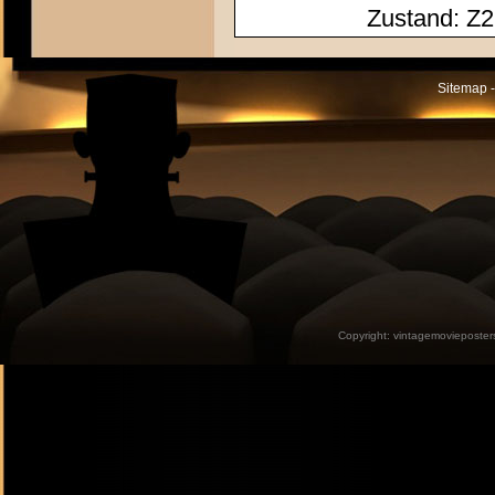
Zustand: Z2
Sitemap -
Copyright:
vintagemovieposter