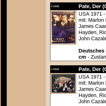
Pate, Der (
#
3338
USA 1971 - 
mit: Marlon
James Caan,
Hayden, Ric
John Cazal
Deutsches 
cm
- Zustan
Pate, Der (
#
5528
USA 1971 - 
mit: Marlon
James Caan,
Hayden, Ric
John Cazal