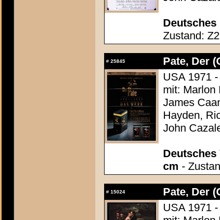
Deutsches 
Zustand: Z2 
Pate, Der (
#
25845
USA 1971 - 
mit: Marlon
James Caan,
Hayden, Ric
John Cazal
Deutsches 
cm
- Zustan
Pate, Der (
#
15024
USA 1971 - 