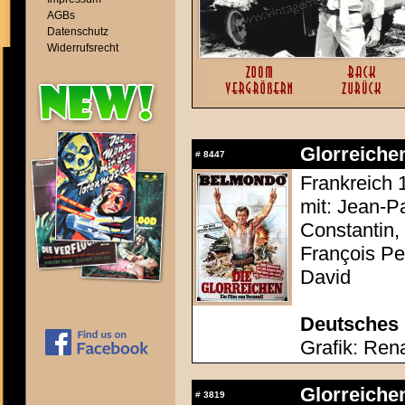
AGBs
Datenschutz
Widerrufsrecht
Glorreichen
#
8447
Frankreich 
mit: Jean-P
Constantin,
François Pe
David
Deutsches 
Grafik: Ren
Glorreichen
#
3819