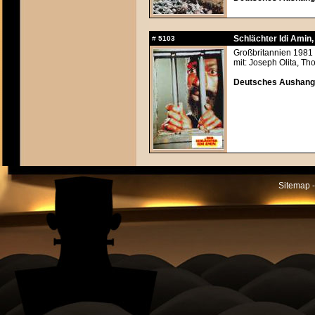
Schlächter Idi Amin, 
#
5103
Großbritannien 1981 
mit: Joseph Olita, T
Deutsches Aushangf
Sitemap -