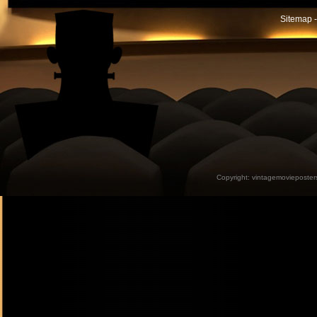
Sitemap -
Copyright:
vintagemovieposter