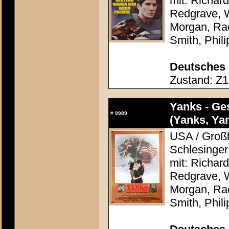
mit: Richar
Redgrave, 
Morgan, Rac
Smith, Phil
Deutsches 
Zustand: Z1 
Yanks - Ge
#
9989
(Yanks, Ya
USA / Großb
Schlesinger
mit: Richar
Redgrave, 
Morgan, Rac
Smith, Phil