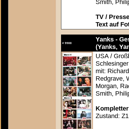
Smith, Phil
TV / Presse
Text auf Fo
Yanks - Ge
#
9988
(Yanks, Ya
USA / Großb
Schlesinger
mit: Richar
Redgrave, 
Morgan, Rac
Smith, Phil
Kompletter
Zustand: Z1