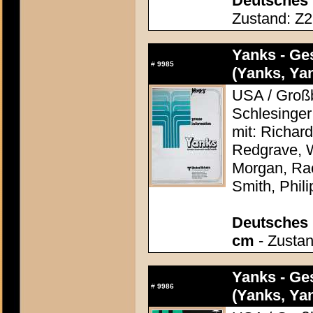
Deutsches 
Zustand: Z2 
Yanks - Ge
#
9985
(Yanks, Ya
USA / Großb
Schlesinger
mit: Richar
Redgrave, 
Morgan, Rac
Smith, Phil
Deutsches P
cm
- Zustan
Yanks - Ge
#
9986
(Yanks, Ya