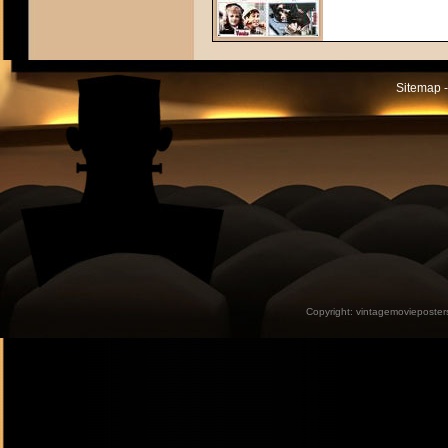
Sitemap -
Copyright:
vintagemovieposter