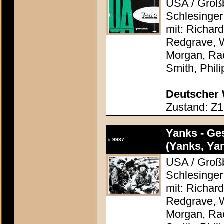
USA / Großb
Schlesinger
mit: Richar
Redgrave, 
Morgan, Rac
Smith, Phil
Deutscher 
Zustand: Z1
Yanks - Ge
#
9987
(Yanks, Ya
USA / Großb
Schlesinger
mit: Richar
Redgrave, 
Morgan, Rac