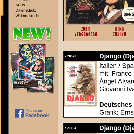
AGBs
Datenschutz
Widerrufsrecht
Django (Dj
#
26570
Italien / Sp
mit: Franco
Ángel Álvar
Giovanni Iv
Deutsches 
Grafik: Erns
Django (Dj
#
27084