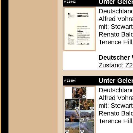
Unter Geier
#
22942
Deutschland 
Alfred Vohr
mit: Stewar
Renato Bald
Terence Hill
Deutscher 
Zustand: Z2
Unter Geier
#
22894
Deutschland 
Alfred Vohr
mit: Stewar
Renato Bald
Terence Hill