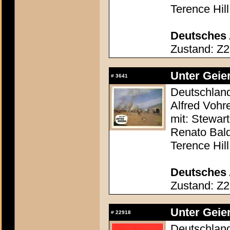
Terence Hill
Deutsches 
Zustand: Z2
Unter Geier
#
3641
Deutschland 
Alfred Vohr
mit: Stewar
Renato Bald
Terence Hill
Deutsches 
Zustand: Z2
Unter Geier
#
22918
Deutschland 