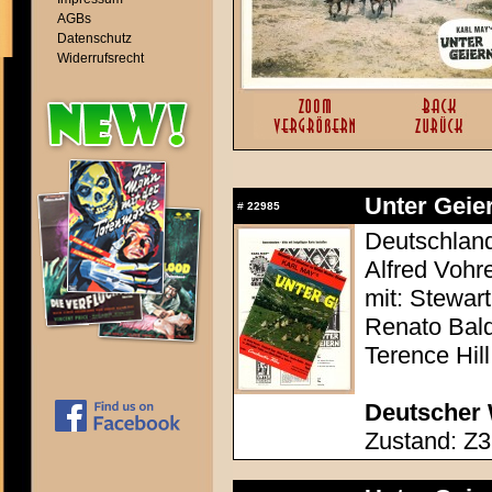
AGBs
Datenschutz
Widerrufsrecht
Unter Geier
#
22985
Deutschland 
Alfred Vohr
mit: Stewar
Renato Bald
Terence Hill
Deutscher 
Zustand: Z3