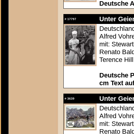
Deutsche 
Unter Geier
#
17797
Deutschland 
Alfred Vohr
mit: Stewar
Renato Bald
Terence Hill
Deutsche P
cm Text au
Unter Geier
#
3639
Deutschland 
Alfred Vohr
mit: Stewar
Renato Bald