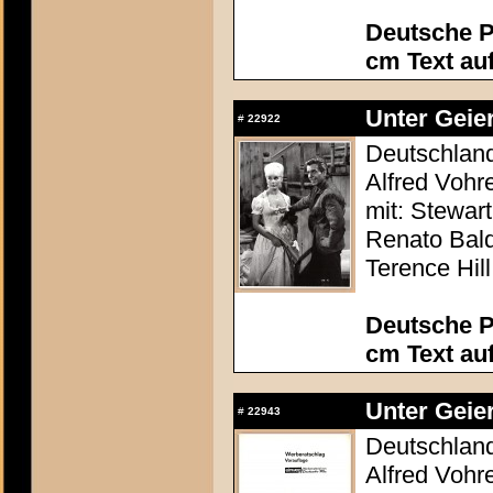
Deutsche P
cm Text au
Unter Geier
#
22922
Deutschland 
Alfred Vohr
mit: Stewar
Renato Bald
Terence Hill
Deutsche P
cm Text au
Unter Geier
#
22943
Deutschland 
Alfred Vohr