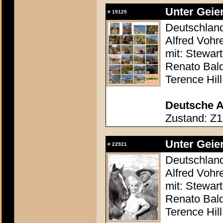
Unter Geier
#
19125
Deutschland 
Alfred Vohr
mit: Stewar
Renato Bald
Terence Hill
Deutsche A
Zustand: Z1
Unter Geier
#
22921
Deutschland 
Alfred Vohr
mit: Stewar
Renato Bald
Terence Hill