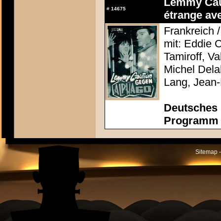
Lemmy Caut
#
14675
étrange av
Frankreich 
mit: Eddie 
Tamiroff, Va
Michel Dela
Lang, Jean-
Deutsches 
Programm c
Sitemap -