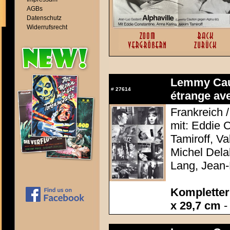
AGBs
Datenschutz
Widerrufsrecht
Lemmy Caut
#
27614
étrange av
Frankreich 
mit: Eddie 
Tamiroff, Va
Michel Dela
Lang, Jean-
Kompletter 
x 29,7 cm
-