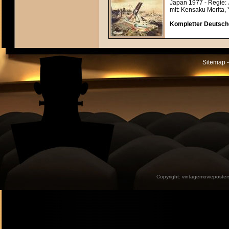
Japan 1977 - Regie:
mit: Kensaku Morita, 
Kompletter Deutsche
Sitemap -
Copyright:
vintagemovieposter