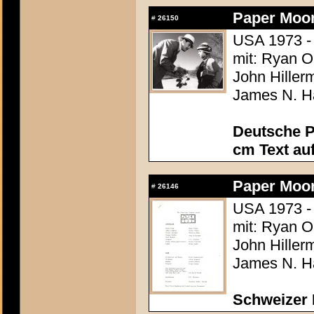
Paper Moo
#
26150
USA 1973 -
mit: Ryan O
John Hiller
James N. Ha
Deutsche P
cm Text au
Paper Moo
#
26146
USA 1973 -
mit: Ryan O
John Hiller
James N. Ha
Schweizer 