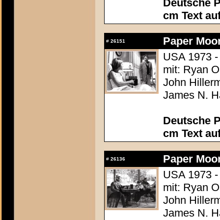
Deutsche P
cm Text au
Paper Moo
#
26151
USA 1973 -
mit: Ryan O
John Hiller
James N. Ha
Deutsche P
cm Text au
Paper Moo
#
26136
USA 1973 -
mit: Ryan O
John Hiller
James N. Ha