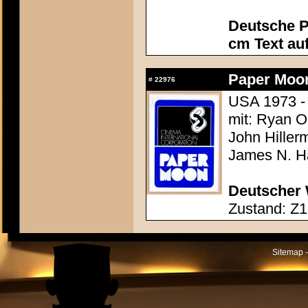
Deutsche P
cm Text au
Paper Moo
#
22976
USA 1973 -
mit: Ryan O
John Hiller
James N. Ha
Deutscher 
Zustand: Z1
Sitemap -