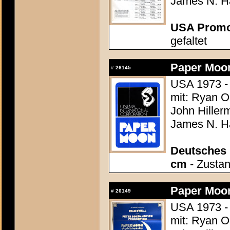
James N. Ha
USA Promo
gefaltet
Paper Moo
#
26145
USA 1973 -
mit: Ryan O
John Hiller
James N. Ha
Deutsches P
cm
- Zustan
Paper Moo
#
26149
USA 1973 -
mit: Ryan O