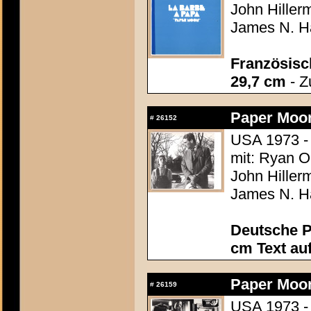
John Hiller
James N. Ha
Französisch
29,7 cm
- Z
Paper Moo
#
26152
USA 1973 -
mit: Ryan O
John Hiller
James N. Ha
Deutsche P
cm Text au
Paper Moo
#
26159
USA 1973 -