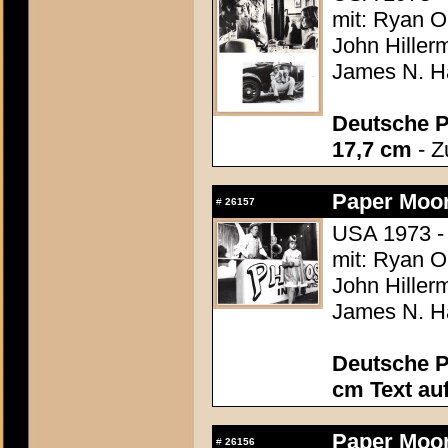
mit: Ryan O
John Hiller
James N. Ha
Deutsche P
17,7 cm
- Z
Paper Moo
#
26157
USA 1973 -
mit: Ryan O
John Hiller
James N. Ha
Deutsche P
cm Text au
Paper Moo
#
26156