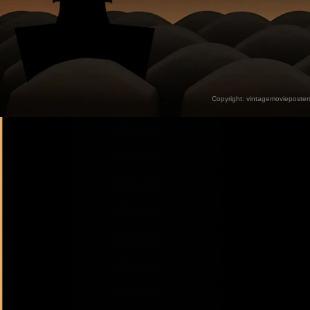
Copyright:
vintagemovieposter