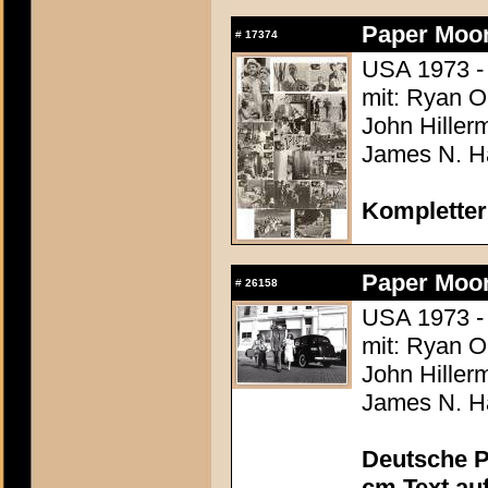
Paper Moo
#
17374
USA 1973 -
mit: Ryan O
John Hiller
James N. Ha
Kompletter
Paper Moo
#
26158
USA 1973 -
mit: Ryan O
John Hiller
James N. Ha
Deutsche P
cm Text au