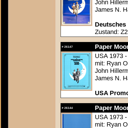
John Hiller
James N. Ha
Deutsches 
Zustand: Z2 
Paper Moo
#
26147
USA 1973 -
mit: Ryan O
John Hiller
James N. Ha
USA Promo
Paper Moo
#
26144
USA 1973 -
mit: Ryan O