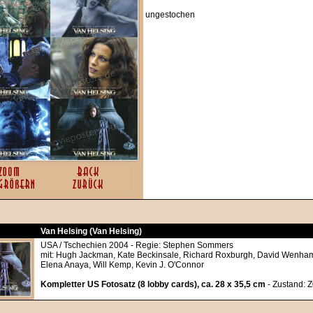
ungestochen
Van Helsing (Van Helsing)
USA / Tschechien 2004 - Regie: Stephen Sommers
mit: Hugh Jackman, Kate Beckinsale, Richard Roxburgh, David Wenham
Elena Anaya, Will Kemp, Kevin J. O'Connor
Kompletter US Fotosatz (8 lobby cards), ca. 28 x 35,5 cm
- Zustand: 