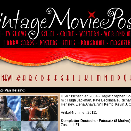
g (Van Helsing)
USA / Tschechien 2004 - Regie: Stephen S
mit: Hugh Jackman, Kate Beckinsale, Rich
Hensley, Elena Anaya, Will Kemp, Kevin J. 
Artikel-Nummer: 25111
Kompletter Deutscher Fotosatz (8 Motive) 
Zustand: Z1