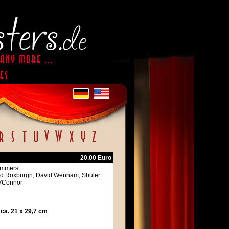
20.00 Euro
ommers
ard Roxburgh, David Wenham, Shuler
O'Connor
ca. 21 x 29,7 cm