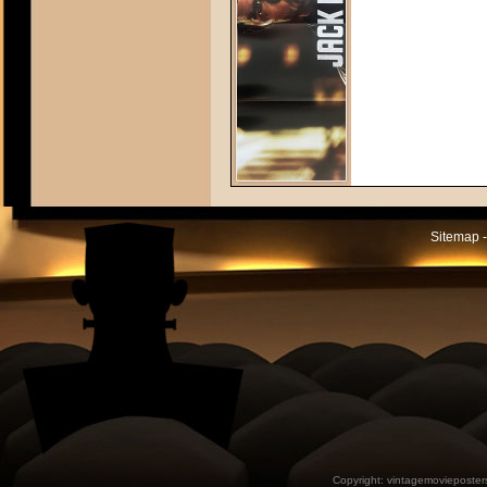
Sitemap -
Copyright:
vintagemovieposter