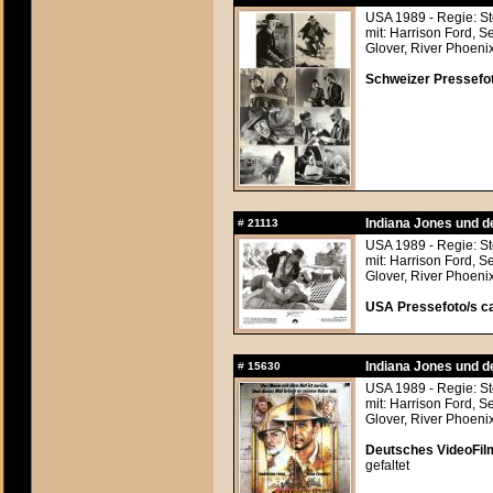
USA 1989 - Regie: S
mit: Harrison Ford, 
Glover, River Phoeni
Schweizer Pressefot
Indiana Jones und d
#
21113
USA 1989 - Regie: S
mit: Harrison Ford, 
Glover, River Phoeni
USA Pressefoto/s ca
Indiana Jones und d
#
15630
USA 1989 - Regie: S
mit: Harrison Ford, 
Glover, River Phoeni
Deutsches VideoFilm
gefaltet