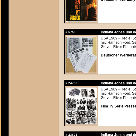
Indiana Jones und d
#
5756
USA 1989 - Regie: S
mit: Harrison Ford, 
Glover, River Phoeni
Deutscher Werberats
Indiana Jones und d
#
24763
USA 1989 - Regie: S
mit: Harrison Ford, 
Glover, River Phoeni
Film TV Serie Press
Indiana Jones und d
#
23608