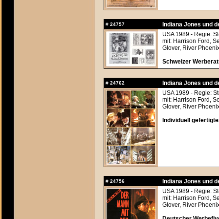
Indiana Jones und d
#
24757
USA 1989 - Regie: S
mit: Harrison Ford, 
Glover, River Phoeni
Schweizer Werberats
Indiana Jones und d
#
24762
USA 1989 - Regie: S
mit: Harrison Ford, 
Glover, River Phoeni
Individuell geferti
Indiana Jones und d
#
24756
USA 1989 - Regie: S
mit: Harrison Ford, 
Glover, River Phoeni
Deutscher Werbefly