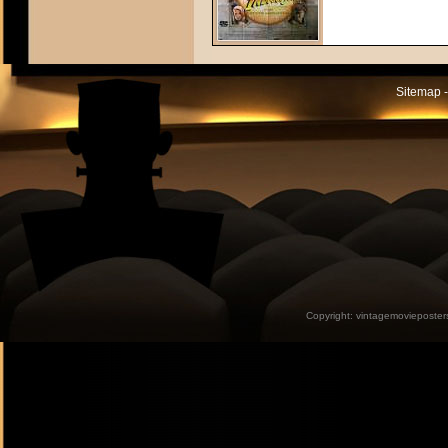
Sitemap -
Copyright:
vintagemovieposter