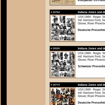
Kompletter US Fotosa
Indiana Jones und d
#
24764
USA 1989 - Regie: S
mit: Harrison Ford, 
Glover, River Phoeni
Deutsche Pressefoto
Indiana Jones und d
#
25535
USA 1989 - Regie: S
mit: Harrison Ford, 
Glover, River Phoeni
Schweizer Pressefot
Indiana Jones und d
#
24774
USA 1989 - Regie: S
mit: Harrison Ford, 
Glover, River Phoeni
Deutsche Pressefoto