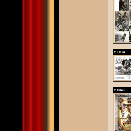
#
21113
#
15630