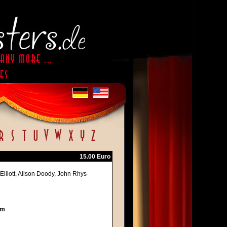
15.00 Euro
lliott, Alison Doody, John Rhys-
cm