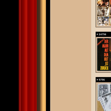
#
24756
#
5756