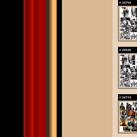
#
24764
#
25535
#
24774