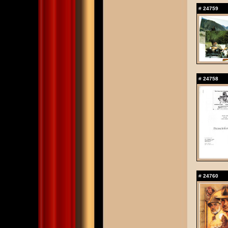
#
24759
#
24758
#
24760