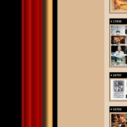
#
17835
#
24757
#
24762