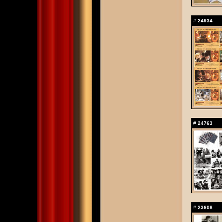
#
24934
#
24763
#
23608