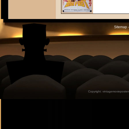
Sitemap -
Copyright:
vintagemovieposter