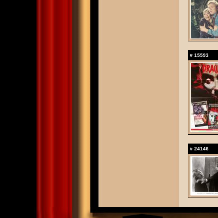
#
15593
#
24146