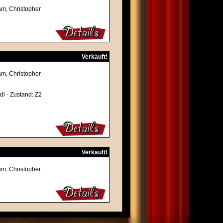
am, Christopher
Verkauft!
am, Christopher
di - Zustand: Z2
Verkauft!
am, Christopher