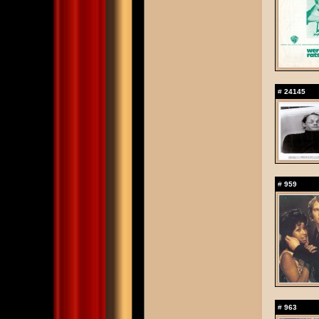
#
24145
#
959
#
963