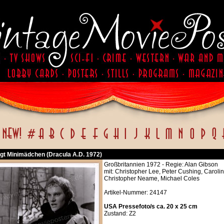
agt Minimädchen (Dracula A.D. 1972)
Großbritannien 1972 - Regie: Alan Gibson
mit: Christopher Lee, Peter Cushing, Carol
Christopher Neame, Michael Coles
Artikel-Nummer: 24147
USA Pressefoto/s ca. 20 x 25 cm
Zustand: Z2