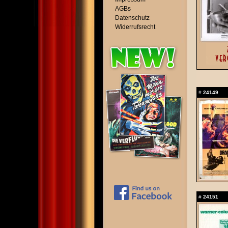
AGBs
Datenschutz
Widerrufsrecht
#
24149
#
24151