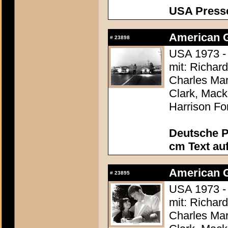
USA Presse
American Gr
#
23898
USA 1973 -
mit: Richar
Charles Mar
Clark, Mack
Harrison Fo
Deutsche P
cm Text au
American Gr
#
23895
USA 1973 -
mit: Richar
Charles Mar