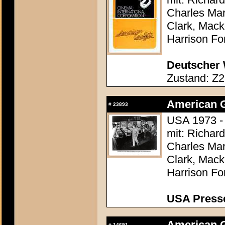
Charles Mar
Clark, Mack
Harrison Fo
Deutscher 
Zustand: Z2
American Gr
#
23893
USA 1973 -
mit: Richar
Charles Mar
Clark, Mack
Harrison Fo
USA Presse
American Gr
#
14691