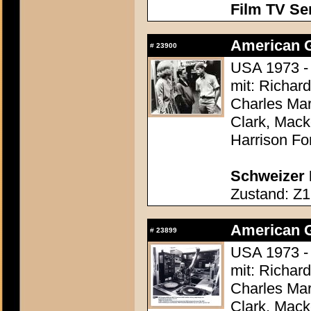
Film TV Se
American Gr
#
23900
USA 1973 -
mit: Richar
Charles Mar
Clark, Mack
Harrison Fo
Schweizer P
Zustand: Z1
American Gr
#
23899
USA 1973 -
mit: Richar
Charles Mar
Clark, Mack