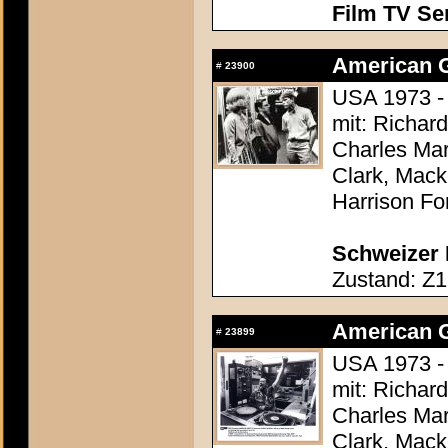
Film TV Se
American Gr
#
23900
USA 1973 -
mit: Richar
Charles Mar
Clark, Mack
Harrison Fo
Schweizer P
Zustand: Z1
American Gr
#
23899
USA 1973 -
mit: Richar
Charles Mar
Clark, Mack