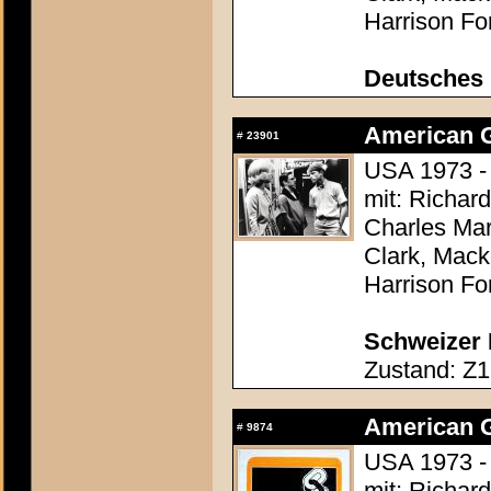
Harrison Fo
Deutsches 
American Gr
#
23901
USA 1973 -
mit: Richar
Charles Mar
Clark, Mack
Harrison Fo
Schweizer P
Zustand: Z1
American Gr
#
9874
USA 1973 -
mit: Richar