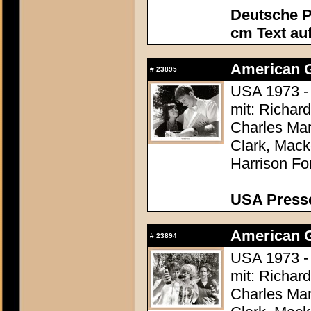
Deutsche P
cm Text au
American Gr
#
23895
USA 1973 -
mit: Richar
Charles Mar
Clark, Mack
Harrison Fo
USA Presse
American Gr
#
23894
USA 1973 -
mit: Richar
Charles Mar