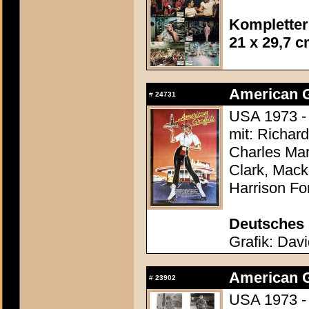
Kompletter
21 x 29,7 
American Gr
#
24731
USA 1973 -
mit: Richar
Charles Mar
Clark, Mack
Harrison Fo
Deutsches 
Grafik: Davi
American Gr
#
23902
USA 1973 -