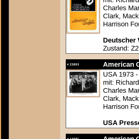
Charles Mar
Clark, Mack
Harrison Fo
Deutscher 
Zustand: Z2
American Gr
#
23893
USA 1973 -
mit: Richar
Charles Mar
Clark, Mack
Harrison Fo
USA Presse
American Gr
#
14691